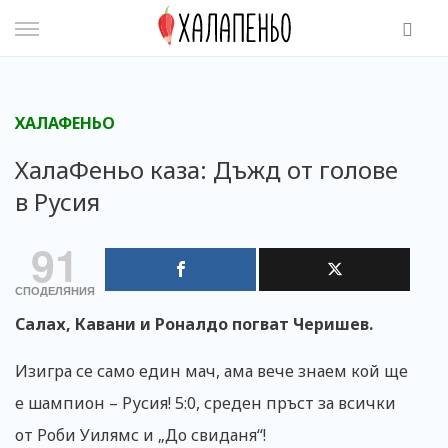
Skip
to
content
ХАЛАФЕНЬО
ХалаФеньо каза: Дъжд от голове
в Русия
91
СПОДЕЛЯНИЯ
Салах, Кавани и Роналдо погват Черишев.
Изигра се само един мач, ама вече знаем кой ще
е шампион – Русия! 5:0, среден пръст за всички
от Роби Уилямс и „До свиданя“!