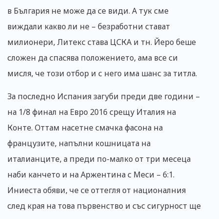
в България не може да се види. А тук сме
виждали какво ли не – безработни стават
милионери, Литекс става ЦСКА и тн. Йеро беше
сложен да спасява положението, ама все си
мисля, че този отбор и с него има шанс за титла.
За последно Испания загуби преди две години –
на 1/8 финал на Евро 2016 срещу Италия на
Конте. Оттам насетне смачка фасона на
французите, напълни кошницата на
италианците, а преди по-малко от три месеца
наби канчето и на Аржентина с Меси – 6:1.
Иниеста обяви, че се оттегля от националния
след края на това първенство и със сигурност ще