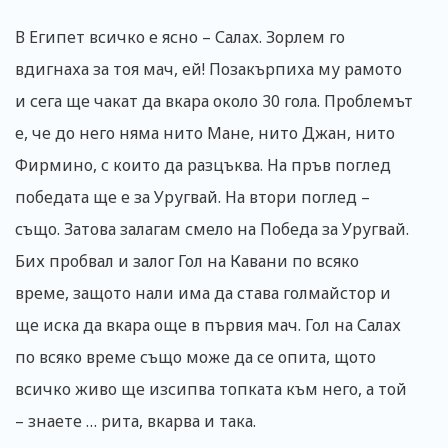
В Египет всичко е ясно – Салах. Зорлем го
вдигнаха за тоя мач, ей! Позакърпиха му рамото
и сега ще чакат да вкара около 30 гола. Проблемът
е, че до него няма нито Мане, нито Джан, нито
Фирмино, с които да разцъква. На пръв поглед
победата ще е за Уругвай. На втори поглед –
също. Затова залагам смело на Победа за Уругвай.
Бих пробвал и залог Гол на Кавани по всяко
време, защото нали има да става голмайстор и
ще иска да вкара още в първия мач. Гол на Салах
по всяко време също може да се опита, щото
всичко живо ще изсипва топката към него, а той
– знаете … рита, вкарва и така.