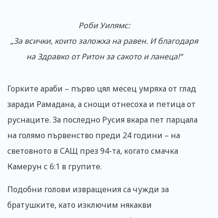
Роби Уилямс:
„За всички, които заложха на равен. И благодаря
на Здравко от Ритон за сакото и ланеца!“
Горките араби – първо цял месец умряха от глад
заради Рамадана, а снощи отнесоха и петица от
руснаците. За последно Русия вкара пет парцала
на голямо първенство преди 24 години – на
световното в САЩ през 94-та, когато смачка
Камерун с 6:1 в групите.
Подобни голови извращения са чужди за
братушките, като изключим някакви