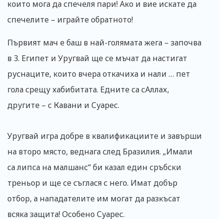
които мога да спечеля пари! Ако и вие искате да
спечелите – играйте обратното!
Първият мач е баш в най-голямата жега – започва
в 3. Египет и Уругвай ще се мъчат да настигат
руснаците, които вчера откачиха и нали … пет
гола срещу хабибитата. Едните са сАллах,
другите – с Кавани и Суарес.
Уругвай игра добре в квалификациите и завърши
на второ място, веднага след Бразилия. „Имали
са липса на малшанс“ би казал един сръбски
треньор и ще се съглася с него. Имат добър
отбор, а нападателите им могат да разкъсат
всяка защита! Особено Суарес.