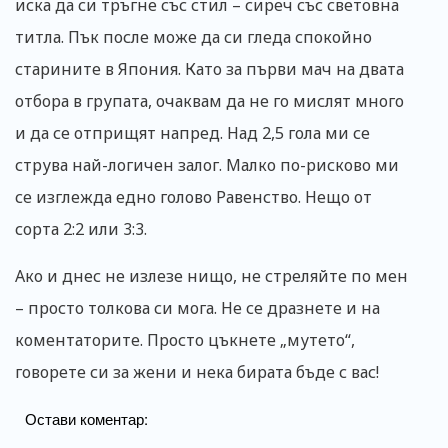
иска да си тръгне със стил – сиреч със световна
титла. Пък после може да си гледа спокойно
старините в Япония. Като за първи мач на двата
отбора в групата, очаквам да не го мислят много
и да се отприщят напред. Над 2,5 гола ми се
струва най-логичен залог. Малко по-рисково ми
се изглежда едно голово Равенство. Нещо от
сорта 2:2 или 3:3.
Ако и днес не излезе нищо, не стреляйте по мен
– просто толкова си мога. Не се дразнете и на
коментаторите. Просто цъкнете „мутето“,
говорете си за жени и нека бирата бъде с вас!
Остави коментар: