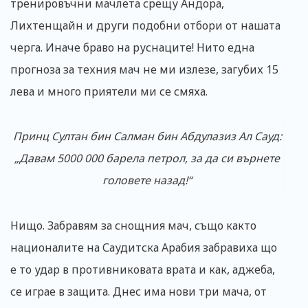
тренировъчни мачлета срещу Андора,
Лихтенщайн и други подобни отбори от нашата
черга. Иначе браво на руснаците! Нито една
прогноза за техния мач не ми излезе, загубих 15
лева и много приятели ми се смяха.
Принц Султан бин Салман бин Абдулазиз Ал Сауд:
„Давам 5000 000 барела петрол, за да си върнете
головете назад!“
Нищо. Забравям за снощния мач, също както
националите на Саудитска Арабия забравиха що
е то удар в противниковата врата и как, аджеба,
се играе в защита. Днес има нови три мача, от