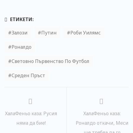
ЕТИКЕТИ:
Залози
Путин
Роби Уилямс
Роналдо
Световно Първенство По Футбол
Среден Пръст
ХалаФеньо каза: Русия
ХалаФеньо каза:
няма да бие!
Роналдо откачи, Меси
ще трябва да го