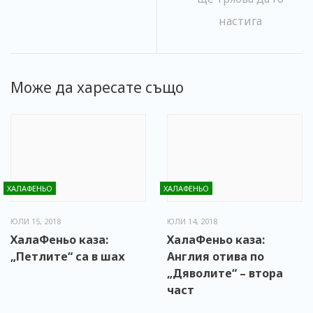
настига
Може да харесате също
ХАЛАФЕНЬО
ХАЛАФЕНЬО
ЮЛИ 15, 2018
ЮЛИ 14, 2018
ХалаФеньо каза:
ХалаФеньо каза:
„Петлите“ са в шах
Англия отива по
„Дяволите“ – втора
част