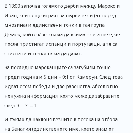
В 18:00 започва голямото дерби между Мароко и
Иран, които ще играят за първите си (а според
мнозина) и единствени точки в тая група.
Демек, който к‘вото има да взима – сега ще е, че
после пристигат испанци и португалци, а те са
стиснати и точки няма да дават.
За последно мароканците са загубили точно
преди година и 5 дни – 0:1 от Камерун. След това
идват осем победи и две равенства. Абсолютно
ненужна информация, която може да забравите
след 3 … 2 …. 1.
И тъкмо да наклоня везните в посока на отбора
на Бенатия (единственото име, което знам от