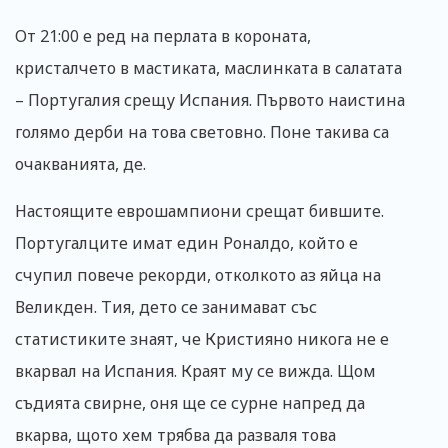
От 21:00 е ред на перлата в короната,
кристалчето в мастиката, маслинката в салатата
– Португалия срещу Испания. Първото наистина
голямо дерби на това световно. Поне такива са
очакванията, де.
Настоящите еврошампиони срещат бившите.
Португалците имат един Роналдо, който е
счупил повече рекорди, отколкото аз яйца на
Великден. Тия, дето се занимават със
статистиките знаят, че Кристияно никога не е
вкарвал на Испания. Краят му се вижда. Щом
съдията свирне, оня ще се сурне напред да
вкарва, щото хем трябва да разваля това