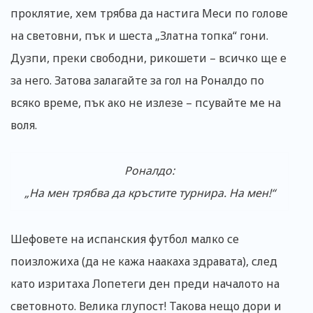
проклятие, хем трябва да настига Меси по голове
на световни, пък и шеста „Златна топка“ гони.
Дузпи, преки свободни, рикошети – всичко ще е
за него. Затова залагайте за гол на Роналдо по
всяко време, пък ако не излезе – псувайте ме на
воля.
Роналдо:
„На мен трябва да кръстите турнира. На мен!“
Шефовете на испанския футбол малко се
поизложиха (да не кажа наакаха здравата), след
като изритаха Лопетеги ден преди началото на
световното. Велика глупост! Такова нещо дори и