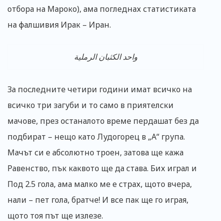
отбора на Мароко), ама погледнах статистиката
на фалшивия Ирак – Иран.
واحد الكثبان الرملية
За последните четири години имат всичко на
всичко три загуби и то само в приятелски
мачове, през останалото време пердашат без да
подбират – нещо като Лудогорец в „А“ група.
Мачът си е абсолютно троен, затова ще кажа
Равенство, пък каквото ще да става. Бих играл и
Под 2.5 гола, ама малко ме е страх, щото вчера,
нали – пет гола, братче! И все пак ще го играя,
щото тоя път ще излезе.