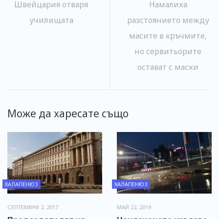
Швейцария отваря
Намалиха
училищата
разстоянието между
масите в кръчмите,
но сервитьорите
остават с маски
Може да харесате също
ХАЛАПЕНЮЗ
ХАЛАПЕНЮЗ
СЕПТЕМВРИ 2, 2017
МАЙ 22, 2019