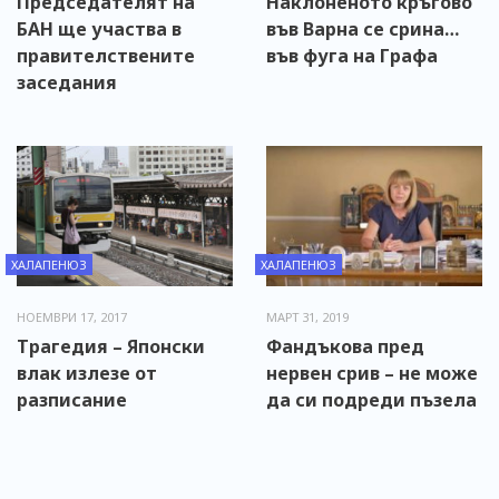
Председателят на
Наклоненото кръгово
БАН ще участва в
във Варна се срина…
правителствените
във фуга на Графа
заседания
ХАЛАПЕНЮЗ
ХАЛАПЕНЮЗ
НОЕМВРИ 17, 2017
МАРТ 31, 2019
Трагедия – Японски
Фандъкова пред
влак излезе от
нервен срив – не може
разписание
да си подреди пъзела