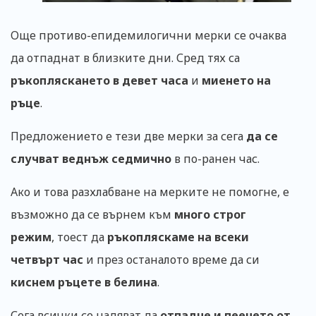
Още противо-епидемилогични мерки се очаква
да отпаднат в близките дни. Сред тях са
ръкопляскането в девет часа
и
миенето на
ръце
.
Предложението е тези две мерки за сега
да се
случват веднъж седмично
в по-ранен час.
Ако и това разхлабване на мерките не помогне, е
възможно да се върнем към
много строг
режим
, тоест да
ръкопляскаме на всеки
четвърт час
и през останалото време да си
киснем ръцете в белина
.
Сега всички се надяват да
отпадне и пеенето от