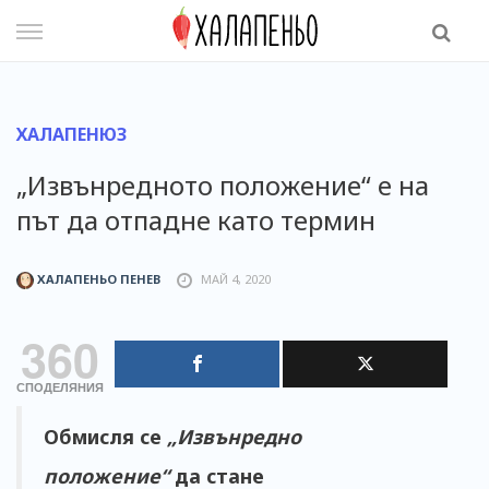
Skip
to
content
ХАЛАПЕНЮЗ
„Извънредното положение“ е на
път да отпадне като термин
ХАЛАПЕНЬО ПЕНЕВ
МАЙ 4, 2020
360
СПОДЕЛЯНИЯ
Обмисля се
„Извънредно
положение“
да стане