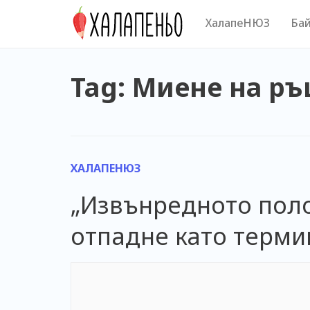
Skip
ХалапеНЮЗ
Бай
to
content
Tag: Миене на ръ
ХАЛАПЕНЮЗ
„Извънредното поло
отпадне като терми