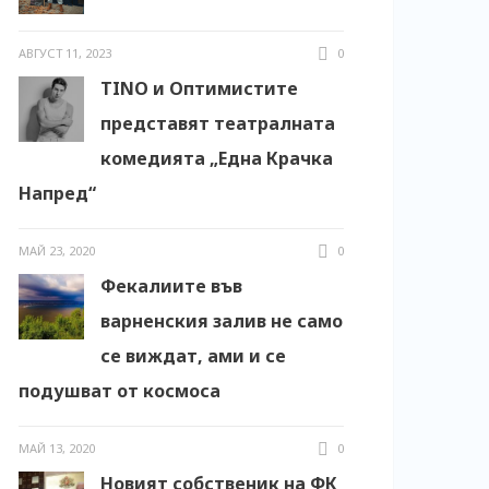
АВГУСТ 11, 2023
0
TINO и Оптимистите
представят театралната
комедията „Една Крачка
Напред“
МАЙ 23, 2020
0
Фекалиите във
варненския залив не само
се виждат, ами и се
подушват от космоса
МАЙ 13, 2020
0
Новият собственик на ФК