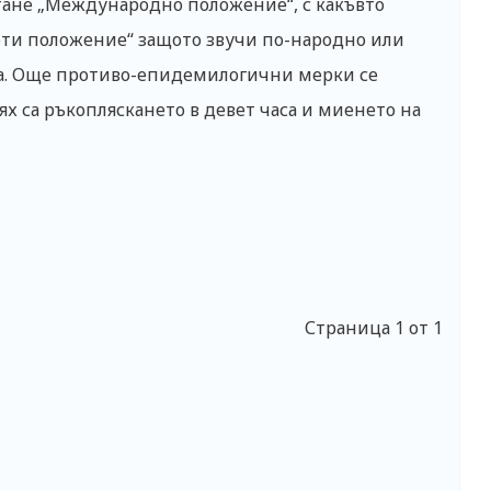
тане „Международно положение“, с какъвто
фти положение“ защото звучи по-народно или
та. Още противо-епидемилогични мерки се
ях са ръкопляскането в девет часа и миенето на
Страница 1 от 1