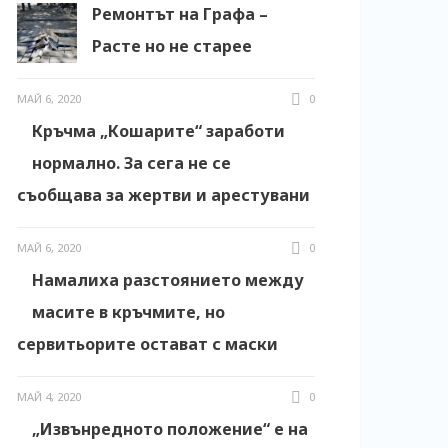
Ремонтът на Графа –
Расте но не старее
МАЙ 6, 2020
0
Кръчма „Кошарите“ заработи
нормално. За сега не се
съобщава за жертви и арестувани
МАЙ 6, 2020
0
Намалиха разстоянието между
масите в кръчмите, но
сервитьорите остават с маски
МАЙ 4, 2020
0
„Извънредното положение“ е на