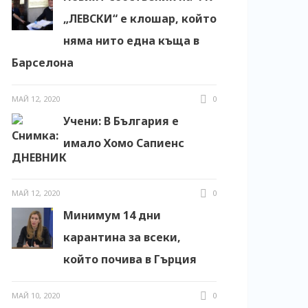
„ЛЕВСКИ“ е клошар, който
няма нито една къща в
Барселона
МАЙ 12, 2020
0
Учени: В България е
имало Хомо Сапиенс
МАЙ 12, 2020
0
Минимум 14 дни
карантина за всеки,
който почива в Гърция
МАЙ 10, 2020
0