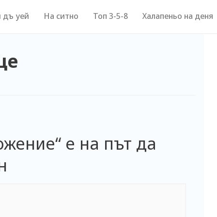
 дъ уей
На ситно
Топ 3-5-8
Халапеньо на деня
це
жение“ е на път да
н