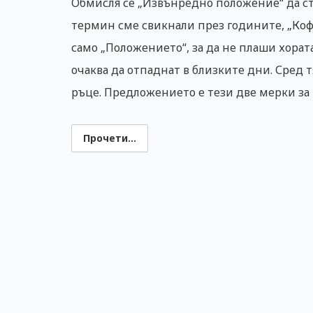
Обмисля се „Извънредно положение“ да с
термин сме свикнали през годините, „Ко
само „Положението“, за да не плаши хора
очаква да отпаднат в близките дни. Сред т
ръце. Предложението е тези две мерки за
Прочети...