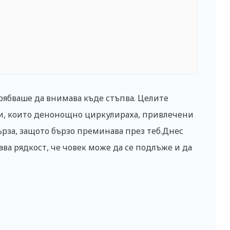
рябваше да внимава къде стъпва. Целите
ки, които денонощно циркулираха, привлечени
Бърза, защото бързо преминава през теб.Днес
ава рядкост, че човек може да се подлъже и да