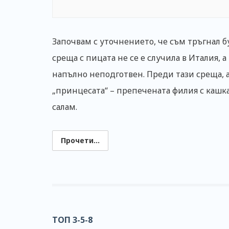
Започвам с уточнението, че съм тръгнал б
среща с пицата не се е случила в Италия, 
напълно неподготвен. Преди тази среща, а
„принцесата“ – препечената филия с кашк
салам.
Прочети...
ТОП 3-5-8