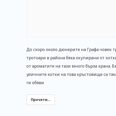
До скоро около дюнерите на Графа човек т
тротоари в района бяха окупирани от кот
от ароматите на тази много бърза храна. 
уличните котки на това кръстовище са так
ги обяви
Прочети...