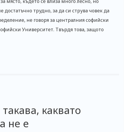
а място, където се влиза много лесно, но
 достатъчно трудно, за да си струва човек да
пределение, не говоря за централния софийски
 Софийски Университет. Твърдя това, защото
 такава, каквато
а не е