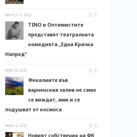
АВГУСТ 11, 2023
0
TINO и Оптимистите
представят театралната
комедията „Една Крачка
Напред“
МАЙ 23, 2020
0
Фекалиите във
варненския залив не само
се виждат, ами и се
подушват от космоса
МАЙ 13, 2020
0
Новият собственик на ФК