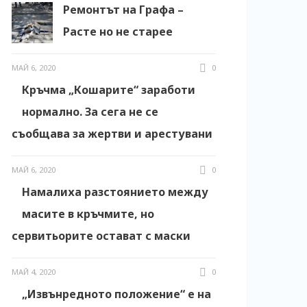
Ремонтът на Графа –
Расте но не старее
МАЙ 6, 2020
0
Кръчма „Кошарите“ заработи
нормално. За сега не се
съобщава за жертви и арестувани
МАЙ 6, 2020
0
Намалиха разстоянието между
масите в кръчмите, но
сервитьорите остават с маски
МАЙ 4, 2020
0
„Извънредното положение“ е на