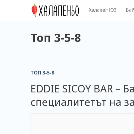
Skip
ХалапеНЮЗ
Бай
to
content
Топ 3-5-8
ТОП 3-5-8
EDDIE SICOY BAR – Ба
специалитетът на з