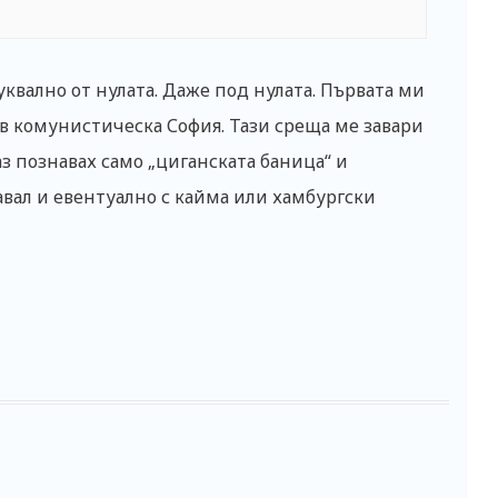
уквално от нулата. Даже под нулата. Първата ми
а в комунистическа София. Тази среща ме завари
з познавах само „циганската баница“ и
авал и евентуално с кайма или хамбургски