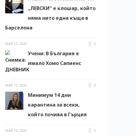
„ЛЕВСКИ“ е клошар, който
няма нито една къща в
Барселона
МАЙ 12, 2020
0
Учени: В България е
имало Хомо Сапиенс
МАЙ 12, 2020
0
Минимум 14 дни
карантина за всеки,
който почива в Гърция
МАЙ 10, 2020
0