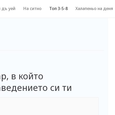
 дъ уей
На ситно
Топ 3-5-8
Халапеньо на деня
р, в който
аведението си ти