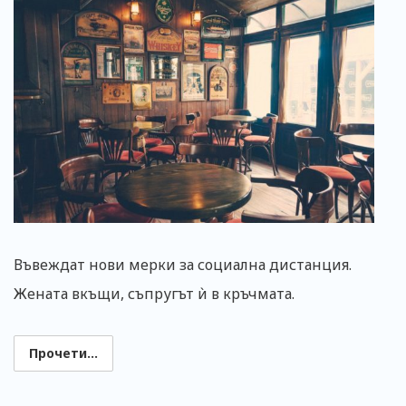
Въвеждат нови мерки за социална дистанция.
Жената вкъщи, съпругът ѝ в кръчмата.
Прочети...