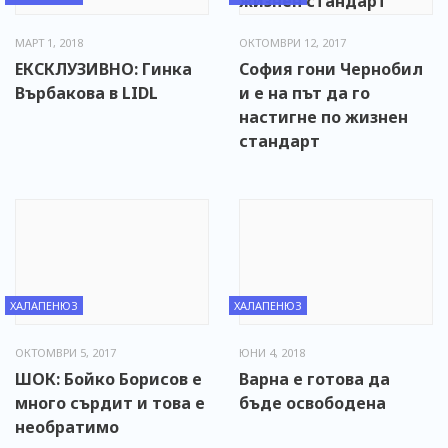
МАРТ 1, 2018
ОКТОМВРИ 12, 2017
ЕКСКЛУЗИВНО: Гинка
София гони Чернобил
Върбакова в LIDL
и е на път да го
настигне по жизнен
стандарт
ХАЛАПЕНЮЗ
ХАЛАПЕНЮЗ
ОКТОМВРИ 5, 2017
ЮНИ 4, 2018
ШОК: Бойко Борисов е
Варна е готова да
много сърдит и това е
бъде освободена
необратимо