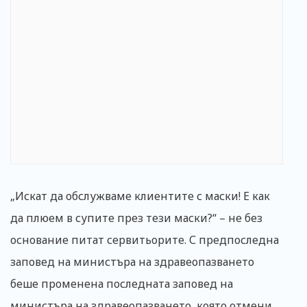
„Искат да обслужваме клиентите с маски! Е как
да плюем в супите през тези маски?“ – не без
основание питат сервитьорите. С предпоследна
заповед на министъра на здравеопазването
беше променена последната заповед на
министъра на здравеопазването, която отмени