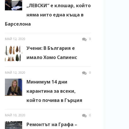
„ЛЕВСКИ“ е клошар, който
няма нито една къща в
Барселона
МАЙ 12, 2020
0
Учени: В България е
имало Хомо Сапиенс
МАЙ 12, 2020
0
Минимум 14 дни
карантина за всеки,
който почива в Гърция
МАЙ 10, 2020
0
Ремонтът на Графа –