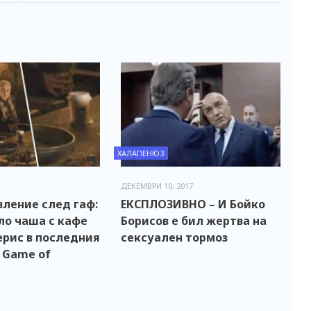
ХАЛАПЕНЮЗ
ДЕКЕМВРИ 10, 2017
вление след гаф:
ЕКСПЛОЗИВНО – И Бойко
ло чаша с кафе
Борисов е бил жертва на
ерис в последния
сексуален тормоз
 Game of