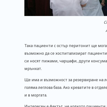
С
Така пациенти с остър перитонит ще могат
възможно да се хоспитализират пациенти 
си носят пижами, чаршафи, други консума
мрънкат.
Ще има и възможност за резервиране на ле
голяма леглова база. Ако креватите в отде
и в моргата.
Интересен е фактът, че колкото пациенти 