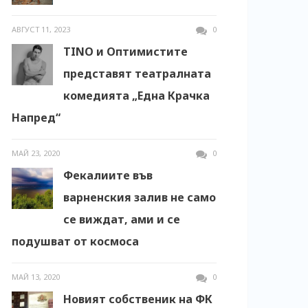
АВГУСТ 11, 2023
0
TINO и Оптимистите
представят театралната
комедията „Една Крачка
Напред“
МАЙ 23, 2020
0
Фекалиите във
варненския залив не само
се виждат, ами и се
подушват от космоса
МАЙ 13, 2020
0
Новият собственик на ФК