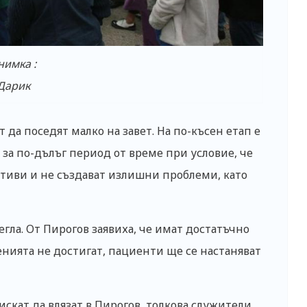
нимка :
Дарик
 да поседят малко на завет. На по-късен етап е
за по-дълъг период от време при условие, че
тиви и не създават излишни проблеми, като
гла. От Пирогов заявиха, че имат достатъчно
ленията не достигат, пациенти ще се настаняват
искат да влязат в Пирогов, толкова служители