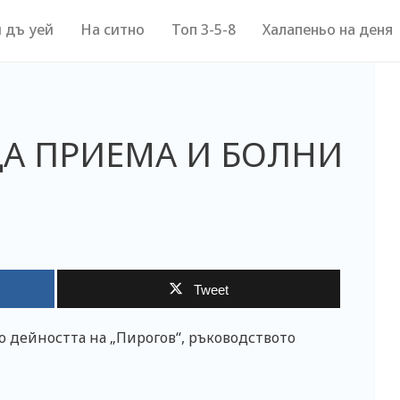
 дъ уей
На ситно
Топ 3-5-8
Халапеньо на деня
А ПРИЕМА И БОЛНИ
Tweet
о дейността на „Пирогов“, ръководството