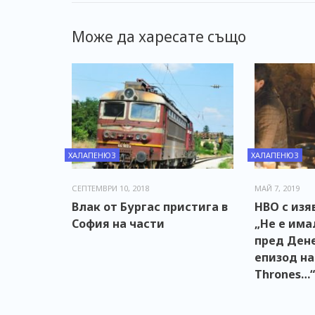
Може да харесате също
ХАЛАПЕНЮЗ
ХАЛАПЕНЮЗ
СЕПТЕМВРИ 10, 2018
МАЙ 7, 2019
Влак от Бургас пристига в
HBO с изя
София на части
„Не е има
пред Ден
епизод на
Thrones…“