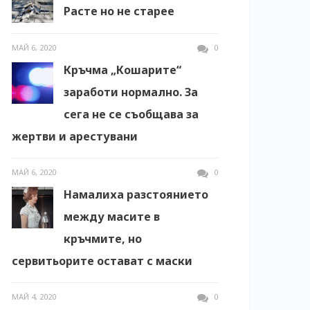
Расте но не старее
МАЙ 6, 2020
0
Кръчма „Кошарите“
заработи нормално. За
сега не се съобщава за
жертви и арестувани
МАЙ 6, 2020
0
Намалиха разстоянието
между масите в
кръчмите, но
сервитьорите остават с маски
МАЙ 4, 2020
0