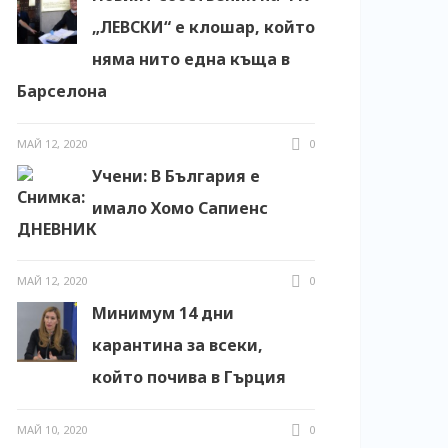
„ЛЕВСКИ“ е клошар, който
няма нито една къща в
Барселона
МАЙ 12, 2020
0
Учени: В България е
имало Хомо Сапиенс
МАЙ 12, 2020
0
Минимум 14 дни
карантина за всеки,
който почива в Гърция
МАЙ 10, 2020
0