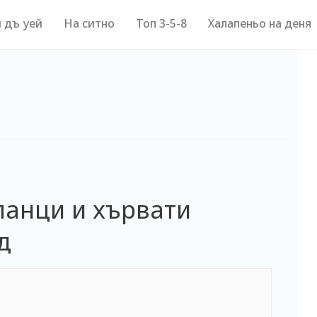
 дъ уей
На ситно
Топ 3-5-8
Халапеньо на деня
панци и хървати
д