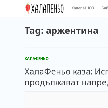
Skip
ХалапеНЮЗ
Бай
to
content
Tag: аржентина
ХАЛАФЕНЬО
ХалаФеньо каза: Ис
продължават напре