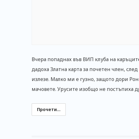
Вчера попаднах във ВИП клуба на каръцит
дадоха Златна карта за почетен член, след
излезе. Малко ми е гузно, защото дори Рон
мачовете. Урусите изобщо не постъпиха 
Прочети...