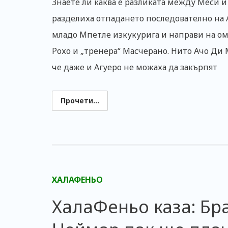
Знаете ли каква е разликата между Меси и
разделиха отпадането последователно на 
младо Мпетле изкукурига и направи на ом
Рохо и „тренера“ Масчерано. Нито Ачо Ди 
че даже и Агуеро не можаха да закърпят
Прочети...
ХАЛАФЕНЬО
ХалаФеньо каза: Бр