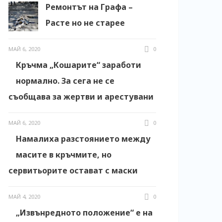
Ремонтът на Графа –
Расте но не старее
МАЙ 6, 2020
0
Кръчма „Кошарите“ заработи
нормално. За сега не се
съобщава за жертви и арестувани
МАЙ 6, 2020
0
Намалиха разстоянието между
масите в кръчмите, но
сервитьорите остават с маски
МАЙ 4, 2020
0
„Извънредното положение“ е на