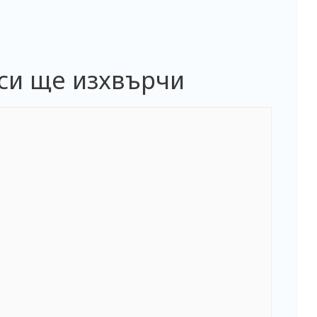
си ще изхвърчи