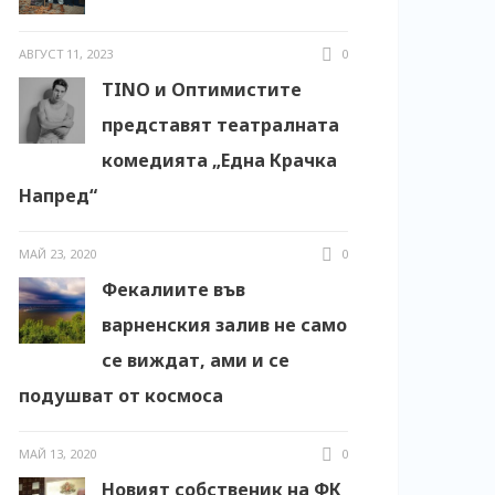
АВГУСТ 11, 2023
0
TINO и Оптимистите
представят театралната
комедията „Една Крачка
Напред“
МАЙ 23, 2020
0
Фекалиите във
варненския залив не само
се виждат, ами и се
подушват от космоса
МАЙ 13, 2020
0
Новият собственик на ФК