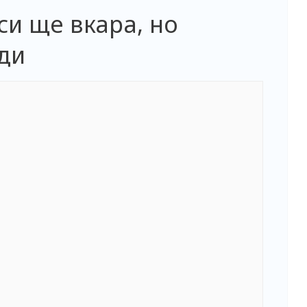
си ще вкара, но
ди