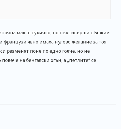
апочна малко сухичко, но пък завърши с Божии
 и французи явно имаха нулево желание за тоя
 си разменят поне по едно голче, но не
овече на бенгалски огън, а „петлите“ се