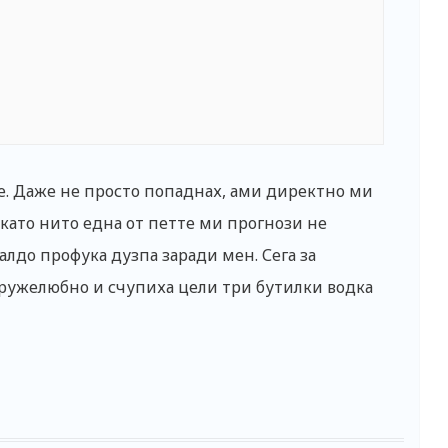
е. Даже не просто попаднах, ами директно ми
 като нито една от петте ми прогнози не
алдо профука дузпа заради мен. Сега за
дружелюбно и счупиха цели три бутилки водка