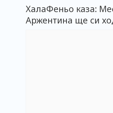
ХалаФеньо каза: Ме
Аржентина ще си хо