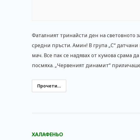
Фаталният тринайсти ден на световното з
средни пръсти. Амин! В група „C“ датчани
мач. Все пак се надявах от кумова срама да
посмяха. „Червеният динамит“ приличаше п
Прочети...
ХАЛАФЕНЬО