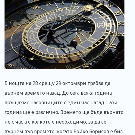
В нощта на 28 срещу 29 октомври трябва да
върнем времето назад. До сега всяка година
връщахме часовниците с един час назад. Тази
година ще е различно. Времето ще бъде върнато
не с час а с колкото е необходимо, за да се
върнем във времето, когато Бойко Борисов е бил