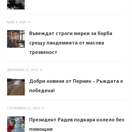
МАЙ 4, 2020
0
Въвеждат строги мерки за борба
срещу пандемията от масова
трезвеност
ДЕКЕМВРИ 31, 2019
0
Добри новини от Перник – Ръждата е
победена!
СЕПТЕМВРИ 21, 2019
0
Президент Радев подкара колело без
помощни