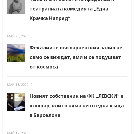
театралната комедията „Една
Крачка Напред“
МАЙ 23, 2020
0
Фекалиите във варненския залив не
само се виждат, ами и се подушват
от космоса
МАЙ 13, 2020
0
Новият собственик на ФК „ЛЕВСКИ“ е
клошар, който няма нито една къща
в Барселона
МАЙ 12, 2020
0