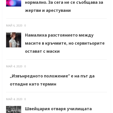
нормално. За сега не се съобщава за
жертви и арестувани
МАЙ 6, 2020
0
Намалиха разстоянието между
масите в кръчмите, но сервитьорите
остават с маски
МАЙ 4, 2020
0
„Извънредното положение“ е на път да
отпадне като термин
МАЙ 4, 2020
0
Швейцария отваря училищата