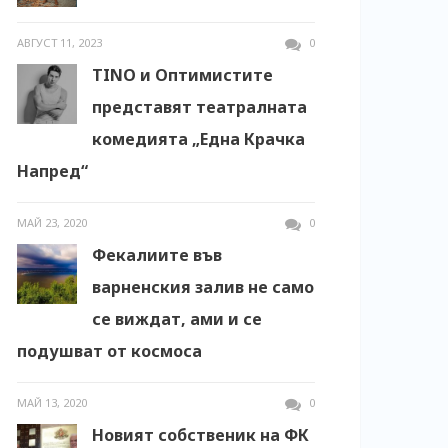
АВГУСТ 11, 2023
0
TINO и Оптимистите
представят театралната
комедията „Една Крачка
Напред“
МАЙ 23, 2020
0
Фекалиите във
варненския залив не само
се виждат, ами и се
подушват от космоса
МАЙ 13, 2020
0
Новият собственик на ФК