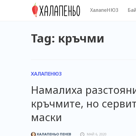
Skip
ХалапеНЮЗ
Бай
to
content
Tag: кръчми
ХАЛАПЕНЮЗ
Намалиха разстояни
кръчмите, но сервит
маски
ХАЛАПЕНЬО ПЕНЕВ
МАЙ 6, 2020