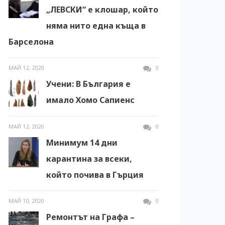
„ЛЕВСКИ“ е клошар, който
няма нито една къща в
Барселона
МАЙ 12, 2020
0
Учени: В България е
имало Хомо Сапиенс
МАЙ 12, 2020
0
Минимум 14 дни
карантина за всеки,
който почива в Гърция
МАЙ 10, 2020
0
Ремонтът на Графа –