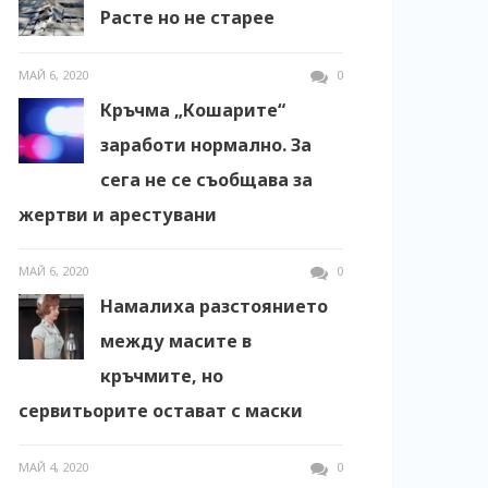
Расте но не старее
МАЙ 6, 2020
0
Кръчма „Кошарите“
заработи нормално. За
сега не се съобщава за
жертви и арестувани
МАЙ 6, 2020
0
Намалиха разстоянието
между масите в
кръчмите, но
сервитьорите остават с маски
МАЙ 4, 2020
0