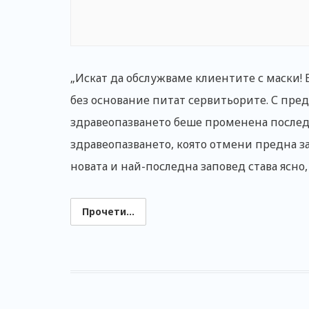
„Искат да обслужваме клиентите с маски! Е
без основание питат сервитьорите. С пре
здравеопазването беше променена послед
здравеопазването, която отмени предна з
новата и най-последна заповед става ясно
Прочети...