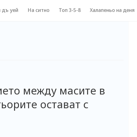
 дъ уей
На ситно
Топ 3-5-8
Халапеньо на деня
ето между масите в
ьорите остават с