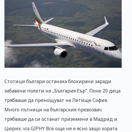
Стотици българи останаха блокирани заради
забавени полети на „България Еър”. Поне 20 деца
трябваше да пренощуват на Летище София.
Много пътници на българския превозвач
трябваше да си останат приземени в Мадрид и
Цюрих. via GIPHY Все още не е ясно защо хората