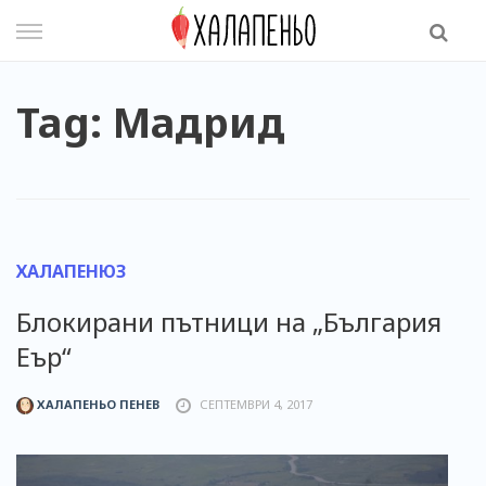
Skip
to
content
Tag: Мадрид
ХАЛАПЕНЮЗ
Блокирани пътници на „България
Еър“
ХАЛАПЕНЬО ПЕНЕВ
СЕПТЕМВРИ 4, 2017