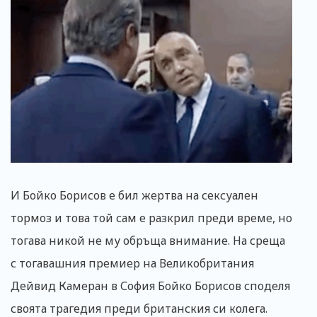
И Бойко Борисов е бил жертва на сексуален
тормоз и това той сам е разкрил преди време, но
тогава никой не му обръща внимание. На среща
с тогавашния премиер на Великобритания
Дейвид Камеран в София Бойко Борисов споделя
своята трагедия преди британския си колега.