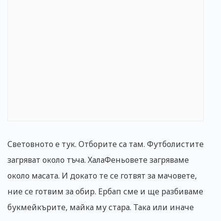
Световното е тук. Отборите са там. Футболистите
загряват около тъча. ХалаФеньовете загряваме
около масата. И докато те се готвят за мачовете,
ние се готвим за обир. Ербап сме и ще разбиваме
букмейкърите, майка му стара. Така или иначе