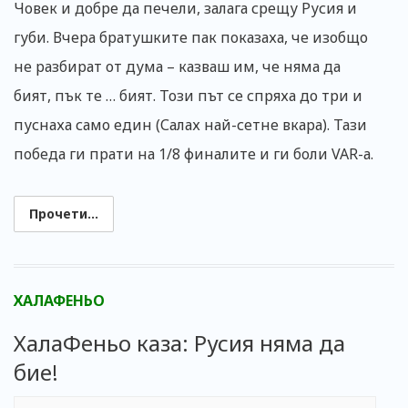
Човек и добре да печели, залага срещу Русия и
губи. Вчера братушките пак показаха, че изобщо
не разбират от дума – казваш им, че няма да
бият, пък те … бият. Този път се спряха до три и
пуснаха само един (Салах най-сетне вкара). Тази
победа ги прати на 1/8 финалите и ги боли VAR-а.
Прочети...
ХАЛАФЕНЬО
ХалаФеньо каза: Русия няма да
бие!