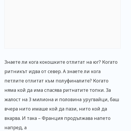
Знаете ли кога кокошките отлитат на юг? Когато
ритникът идва от север. А знаете ли кога
петлите отлитат към полуфиналите? Когато
няма кой да има спасява ритнатите топки. За
жалост на 3 милиона и половина уругвайци, баш
вчера нито имаше кой да пази, нито кой да
вкарва. И така – Франция продължава напето
напред, а