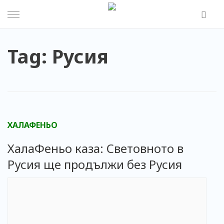
Skip
to
content
Tag: Русия
ХАЛАФЕНЬО
ХалаФеньо каза: Световното в
Русия ще продължи без Русия