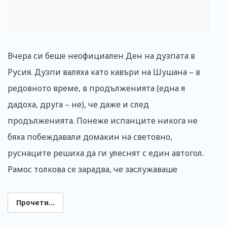
Вчера си беше неофициален Ден на дузпата в
Русия. Дузпи валяха като кавъри на Шушана – в
редовното време, в продълженията (една я
дадоха, друга – не), че даже и след
продълженията. Понеже испанците никога не
бяха побеждавали домакин на световно,
руснаците решиха да ги улеснят с един автогол.
Рамос толкова се зарадва, че заслужаваше
Прочети...