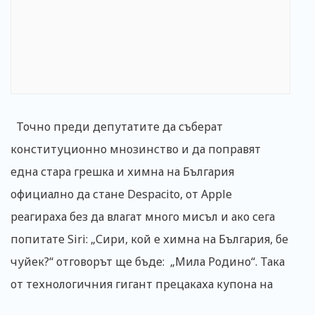
Точно преди депутатите да съберат
конституционно мнозинство и да поправят
една стара грешка и химна на България
официално да стане Despacito, от Apple
реагираха без да влагат много мисъл и ако сега
попитате Siri: „Сири, кой е химна на България, бе
чуйек?“ отговорът ще бъде: „Мила Родино“. Така
от технологичния гигант прецакаха купона на