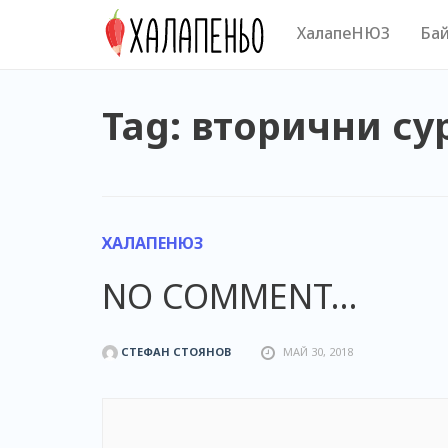
Skip
ХалапеНЮЗ
Бай
to
content
Tag: вторични с
ХАЛАПЕНЮЗ
NO COMMENT…
СТЕФАН СТОЯНОВ
МАЙ 30, 2018