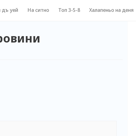
 дъ уей
На ситно
Топ 3-5-8
Халапеньо на деня
уровини