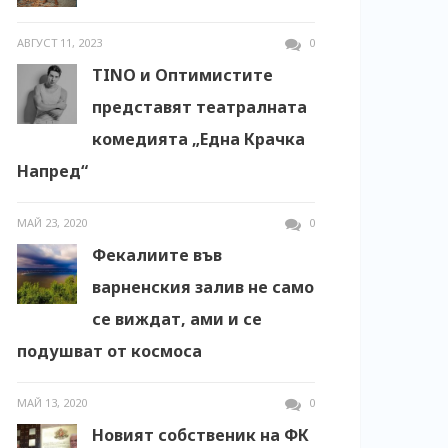
АВГУСТ 11, 2023
0
TINO и Оптимистите
представят театралната
комедията „Една Крачка
Напред“
МАЙ 23, 2020
0
Фекалиите във
варненския залив не само
се виждат, ами и се
подушват от космоса
МАЙ 13, 2020
0
Новият собственик на ФК