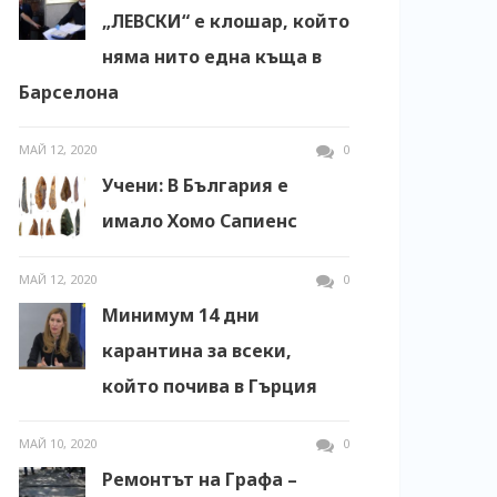
„ЛЕВСКИ“ е клошар, който
няма нито една къща в
Барселона
МАЙ 12, 2020
0
Учени: В България е
имало Хомо Сапиенс
МАЙ 12, 2020
0
Минимум 14 дни
карантина за всеки,
който почива в Гърция
МАЙ 10, 2020
0
Ремонтът на Графа –