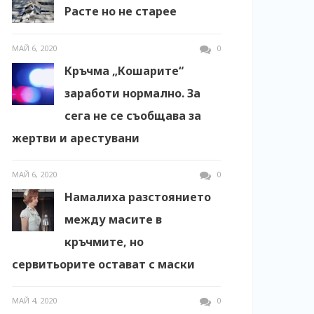
Расте но не старее
МАЙ 6, 2020
0
Кръчма „Кошарите“
заработи нормално. За
сега не се съобщава за
жертви и арестувани
МАЙ 6, 2020
0
Намалиха разстоянието
между масите в
кръчмите, но
сервитьорите остават с маски
МАЙ 4, 2020
0