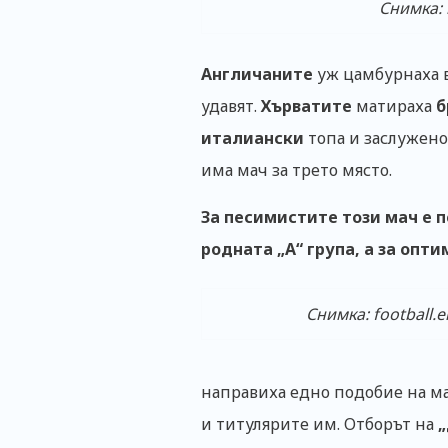
Снимка: 
Англичаните
уж цамбурнаха в 
удавят.
Хърватите
матираха
б
италиански
топа и заслужено 
има мач за трето място.
За песимистите този мач е 
родната „А“ група, а за опт
Снимка: football.
направиха едно подобие на ма
и титулярите им. Отборът на
„