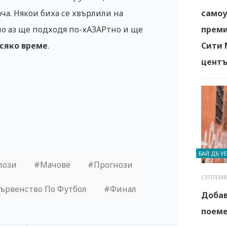
самоу
ча. Някои биха се хвърлили на
преми
 но аз ще подходя по-хАЗАРтно и ще
Сити 
всяко време
.
цент
БАЙ ДЪ У
лози
Мачове
Прогнози
СЕПТЕМВР
ървенство По Футбол
Финал
Добав
поеме