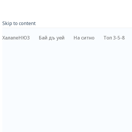
Skip to content
ХалапеНЮЗ
Бай дъ уей
На ситно
Топ 3-5-8