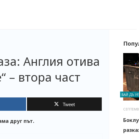
Попу
за: Англия отива
“ – втора част
БАЙ ДЪ У
Tweet
СЕПТЕМВР
Боклу
ама друг път.
разка