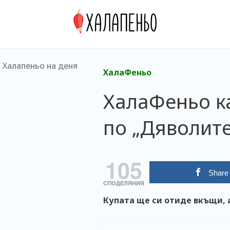
Халапеньо на деня
ХалаФеньо
ХалаФеньо ка
по „Дяволите
105
Share
СПОДЕЛЯНИЯ
Купата ще си отиде вкъщи, 