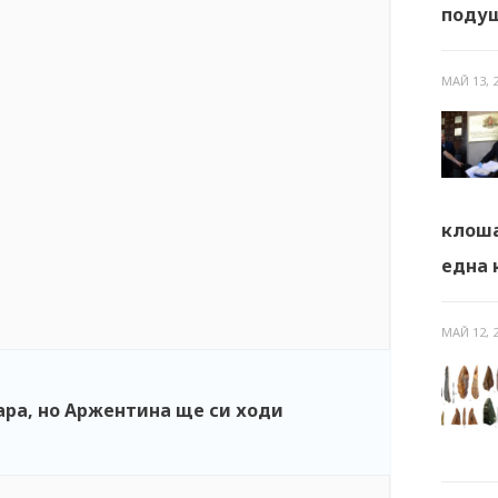
подуш
МАЙ 13, 
клоша
една 
МАЙ 12, 
ара, но Аржентина ще си ходи