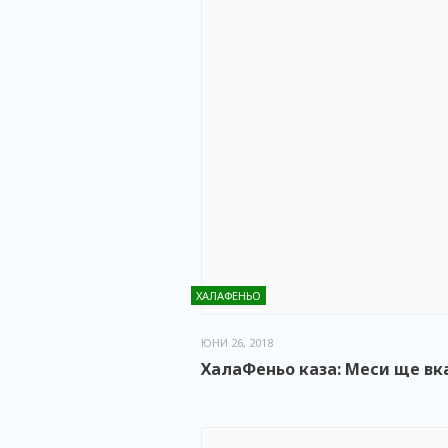
ХАЛАФЕНЬО
ЮНИ 26, 2018
ХалаФеньо каза: Меси ще вк