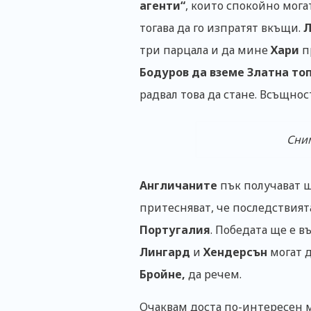
агенти“
, които спокойно мога
тогава да го изпратят вкъщи.
Л
три парцала и да мине
Хари
п
Бодуров да вземе Златна топ
радвал това да стане. Всъщност
Сним
Англичаните
пък получават ш
притесняват, че последствията
Португалия
. Победата ще е в
Лингард
и
Хендерсън
могат д
Бройне,
да речем.
Очаквам доста по-интересен ма