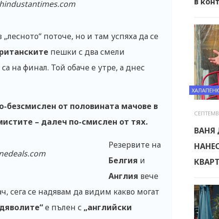
в кон
hindustantimes.com
„лесното“ поточе, но и там успяха да се
ританските
пешки с два смели
са на финал. Той обаче е утре, а днес
ХАЛАПЕН
по-безсмислен от половината мачове в
СЕПТЕМВР
имистите – далеч по-смислен от тях.
ВАНЯ
Резервите на
НАНЕС
enedeals.com
Белгия
и
КВАР
Англия
вече
ч, сега се надявам да видим какво могат
дяволите“
е пълен с
„английски