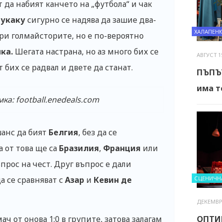
т да набият канчето на „футбола“ и чак
укаку
сигурно се надява да зашие два-
ХАЛАПЕН
ри голмайсторите, но е по-вероятно
ка.
Шегата настрана, но аз много бих се
АВГУСТ 15
 бих се радвал и двете да станат.
ПЪПЪТ
има т
ка: football.enedeals.com
анс да бият
Белгия
, без да се
 от това ще са
Бразилия
,
Франция
или
ъпрос на чест. Друг въпрос е дали
СЦЕНИЧНА
а се сравняват с
Азар
и
Кевин де
ДЕКЕМВРИ
ОПТИ
ч от онова 1:0 в групите, затова залагам