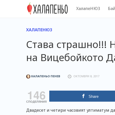
Skip
ХалапеНЮЗ
Бай
to
content
ХАЛАПЕНЮЗ
Става страшно!!! 
на Вицебойкото Д
ХАЛАПЕНЬО ПЕНЕВ
ОКТОМВРИ 8, 2017
146
Share
СПОДЕЛЯНИЯ
Двадесет и четири часовият ултиматум д