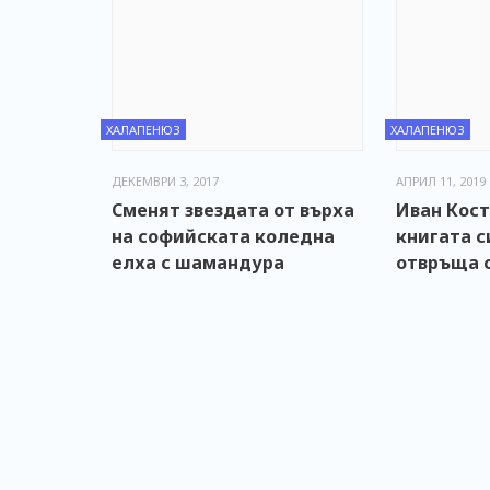
ХАЛАПЕНЮЗ
ХАЛАПЕНЮЗ
ДЕКЕМВРИ 3, 2017
АПРИЛ 11, 2019
Сменят звездата от върха
Иван Кост
на софийската коледна
книгата с
елха с шамандура
отвръща с