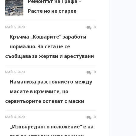
Ремонтът на Графа –
Расте но не старее
МАЙ 6, 2020
0
Кръчма „Кошарите“ заработи
нормално. За сега не се
съобщава за жертви и арестувани
МАЙ 6, 2020
0
Намалиха разстоянието между
масите в кръчмите, но
сервитьорите остават с маски
МАЙ 4, 2020
0
„Извънредното положение“ е на