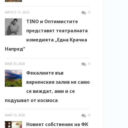
АВГУСТ 11, 2023
0
TINO и Оптимистите
представят театралната
комедията „Една Крачка
Напред“
МАЙ 23, 2020
0
Фекалиите във
варненския залив не само
се виждат, ами и се
подушват от космоса
МАЙ 13, 2020
0
Новият собственик на ФК