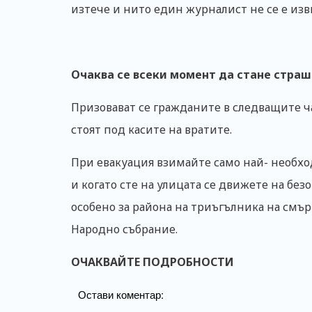
изтече и нито един журналист не се е изв
Очаква се всеки момент да стане страш
Призовават се гражданите в следващите ча
стоят под касите на вратите.
При евакуация взимайте само най- необхо
и когато сте на улицата се движете на без
особено за района на триъгълника на смър
Hародно събрание.
ОЧАКВАЙТЕ ПОДРОБНОСТИ
Остави коментар: