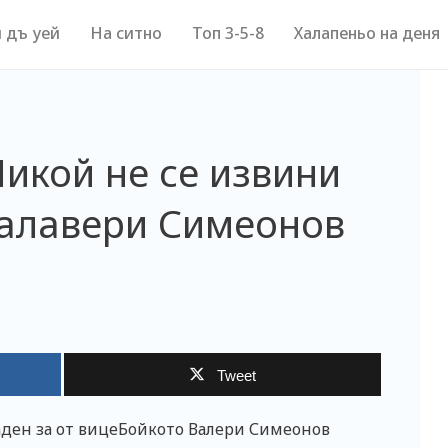
 дъ уей
На ситно
Топ 3-5-8
Халапеньо на деня
Никой не се извини
алавери Симеонов
Tweet
аден за от вицеБойкото Валери Симеонов