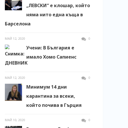
„ЛЕВСКИ“ е клошар, който
няма нито една къща в
Барселона
МАЙ 12, 2020
0
Учени: В България е
имало Хомо Сапиенс
МАЙ 12, 2020
0
Минимум 14 дни
карантина за всеки,
който почива в Гърция
МАЙ 10, 2020
0