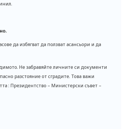
инил.
но.
сове да избягват да ползват асансьори и да
димото. Не забравяйте личните си документи
опасно разстояние от сградите. Това важи
тта : Президентство – Mинистерски съвет –