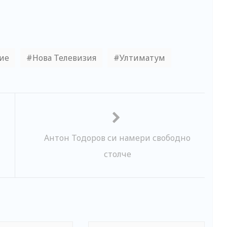
ие
Нова Телевизия
Ултиматум
Антон Тодоров си намери свободно
столче