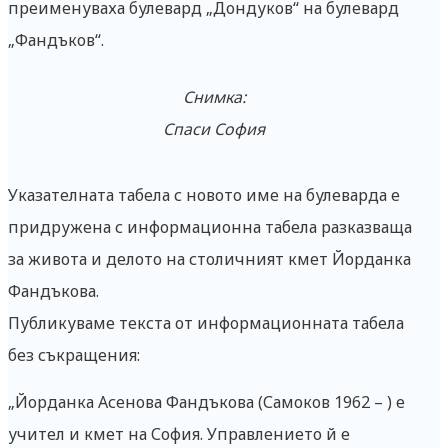
преименуваха булевард „Дондуков“ на булевард
„Фандъков“.
Снимка:
Спаси София
Указателната табела с новото име на булеварда е
придружена с информационна табела разказваща
за живота и делото на столичният кмет Йорданка
Фандъкова.
Публикуваме текста от информационната табела
без съкращения:
„Йорданка Асенова Фандъкова (Самоков 1962 – ) е
учител и кмет на София. Управлението й е