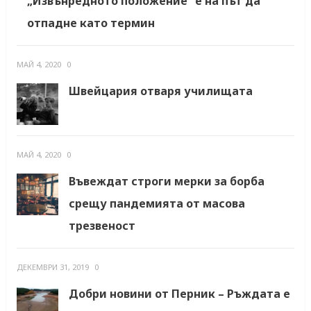
„Извънредното положение“ е на път да
отпадне като термин
МАЙ 4, 2020
0
Швейцария отваря училищата
МАЙ 4, 2020
0
Въвеждат строги мерки за борба
срещу пандемията от масова
трезвеност
ДЕКЕМВРИ 31, 2019
0
Добри новини от Перник – Ръждата е