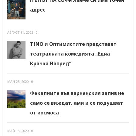
адрес
АВГУСТ 11, 2023
0
TINO и Оптимистите представят
театралната комедията „Една
Крачка Напред“
МАЙ 23, 2020
0
Фекалиите във варненския залив не
само се виждат, ами и се подушват
от космоса
МАЙ 13, 2020
0