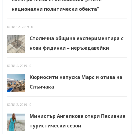
национални политически обекта“
ЮЛИ 12, 2019
0
Столична община експериментира с
нови фиданки – неръждавейки
ЮЛИ 4, 2019
0
Кюриосити напуска Марс и отива на
Слънчака
ЮЛИ 2, 2019
0
Министър Ангелкова откри Пасивния
туристически сезон