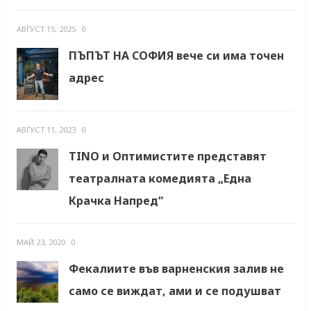
АВГУСТ 15, 2025
0
ПЪПЪТ НА СОФИЯ вече си има точен
адрес
АВГУСТ 11, 2023
0
TINO и Оптимистите представят
театралната комедията „Една
Крачка Напред“
МАЙ 23, 2020
0
Фекалиите във варненския залив не
само се виждат, ами и се подушват