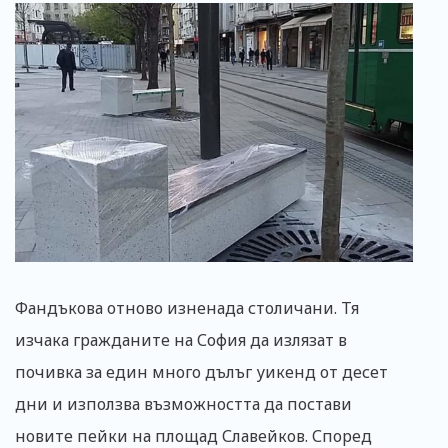
Фандъкова отново изненада столичани. Тя
изчака гражданите на София да излязат в
почивка за един много дълъг уикенд от десет
дни и използва възможността да постави
новите пейки на площад Славейков. Според