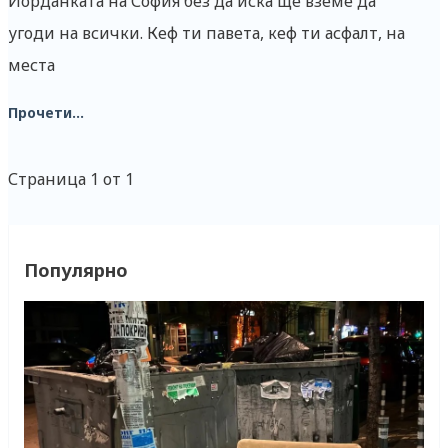
Йорданката на София без да иска ще вземе да
угоди на всички. Кеф ти павета, кеф ти асфалт, на
места
Прочети...
Страница 1 от 1
Популярно