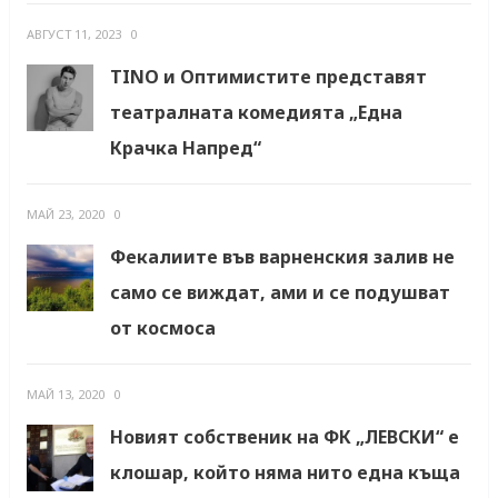
АВГУСТ 11, 2023
0
TINO и Оптимистите представят
театралната комедията „Една
Крачка Напред“
МАЙ 23, 2020
0
Фекалиите във варненския залив не
само се виждат, ами и се подушват
от космоса
МАЙ 13, 2020
0
Новият собственик на ФК „ЛЕВСКИ“ е
клошар, който няма нито една къща