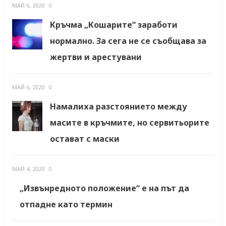
МАЙ 6, 2020
0
Кръчма „Кошарите“ заработи
нормално. За сега не се съобщава за
жертви и арестувани
МАЙ 6, 2020
0
Намалиха разстоянието между
масите в кръчмите, но сервитьорите
остават с маски
МАЙ 4, 2020
0
„Извънредното положение“ е на път да
отпадне като термин