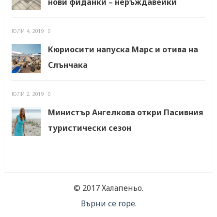
нови фиданки – неръждавейки
ЮЛИ 4, 2019
0
Кюриосити напуска Марс и отива на
Слънчака
ЮЛИ 2, 2019
0
Министър Ангелкова откри Пасивния
туристически сезон
© 2017 Халапеньо.
Върни се горе.