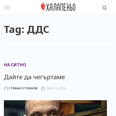
Skip
to
content
Tag: ДДС
НА СИТНО
Дайте да чегъртаме
СТЕФАН СТОЯНОВ
МАЙ 15, 2018