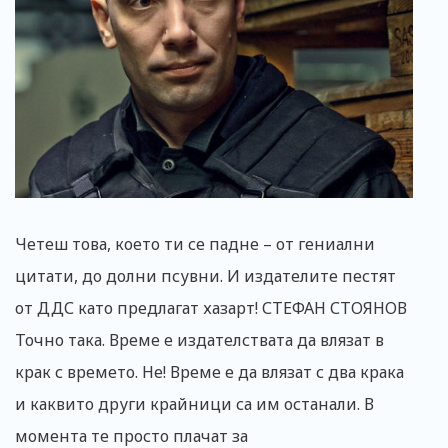
Четеш това, което ти се падне – от гениални
цитати, до долни псувни. И издателите пестят
от ДДС като предлагат хазарт! СТЕФАН СТОЯНОВ
Точно така. Време е издателствата да влязат в
крак с времето. Не! Време е да влязат с два крака
и каквито други крайници са им останали. В
момента те просто плачат за