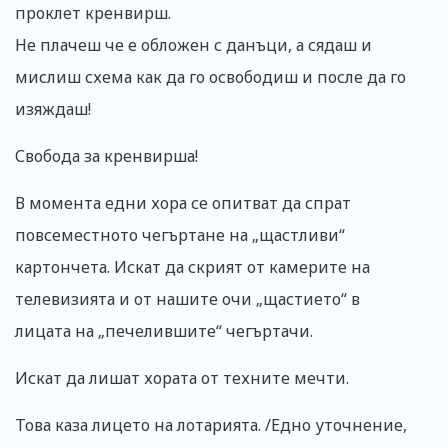
проклет кренвирш.
Не плачеш че е обложен с данъци, а сядаш и
мислиш схема как да го освободиш и после да го
изяждаш!
Свобода за кренвирша!
В момента едни хора се опитват да спрат
повсеместното чегъртане на „щастливи“
картончета. Искат да скрият от камерите на
телевизията и от нашите очи „щастието“ в
лицата на „печелившите“ чегъртачи.
Искат да лишат хората от техните мечти.
Това каза лицето на лотарията. /Едно уточнение,