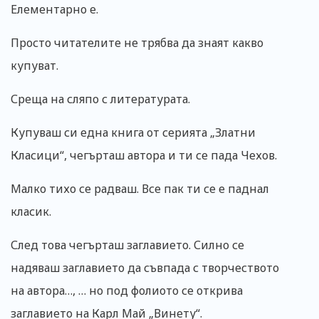
Елементарно е.
Просто читателите не трябва да знаят какво
купуват.
Среща на сляпо с литературата.
Купуваш си една книга от серията „Златни
Класици“, чегърташ автора и ти се пада Чехов.
Малко тихо се радваш. Все пак ти се е паднал
класик.
След това чегърташ заглавието. Силно се
надяваш заглавието да съвпада с творчеството
на автора…, … но под фолиото се открива
заглавието на Карл Май „Винету“.