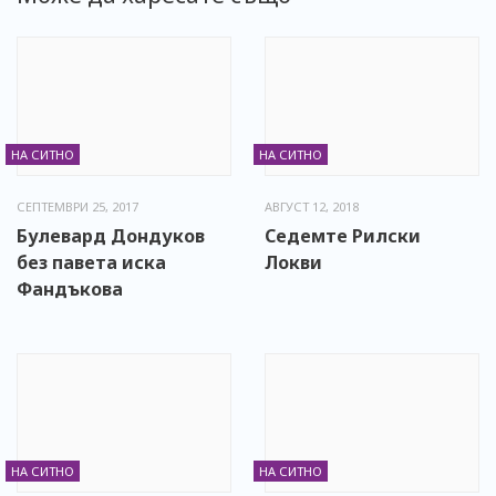
НА СИТНО
НА СИТНО
СЕПТЕМВРИ 25, 2017
АВГУСТ 12, 2018
Булевард Дондуков
Седемте Рилски
без павета иска
Локви
Фандъкова
НА СИТНО
НА СИТНО