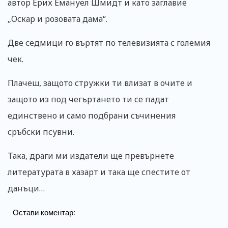
автор Ерих Емануел Шмидт и като заглавие
„Оскар и розовата дама“.
Две седмици го въртят по телевизията с големия
чек.
Плачеш, защото стружки ти влизат в очите и
защото из под чегъртането ти се падат
единствено и само подбрани съчинения
сръбски псувни.
Така, драги ми издатели ще превърнете
литературата в хазарт и така ще спестите от
данъци…
Остави коментар: