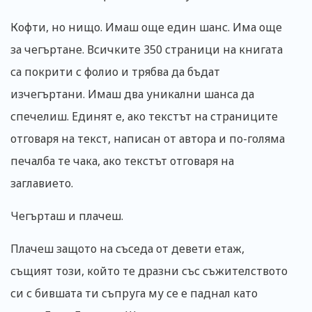
Кофти, но нищо. Имаш още един шанс. Има още
за чегъртане. Всичките 350 страници на книгата
са покрити с фолио и трябва да бъдат
изчегъртани. Имаш два уникални шанса да
спечелиш. Единят е, ако текстът на страниците
отговаря на текст, написан от автора и по-голяма
печалба те чака, ако текстът отговаря на
заглавието.
Чегърташ и плачеш.
Плачеш защото на съседа от девети етаж,
същият този, който те дразни със съжителството
си с бившата ти съпруга му се е паднал като