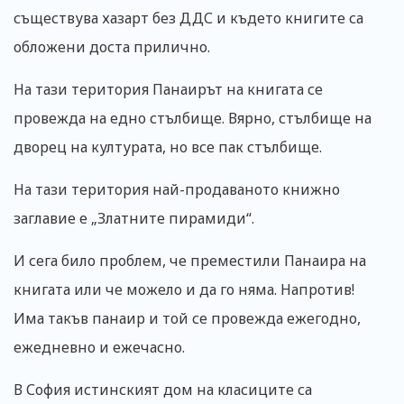
съществува хазарт без ДДС и където книгите са
обложени доста прилично.
На тази територия Панаирът на книгата се
провежда на едно стълбище. Вярно, стълбище на
дворец на културата, но все пак стълбище.
На тази територия най-продаваното книжно
заглавие е „Златните пирамиди“.
И сега било проблем, че преместили Панаира на
книгата или че можело и да го няма. Напротив!
Има такъв панаир и той се провежда ежегодно,
ежедневно и ежечасно.
В София истинският дом на класиците са