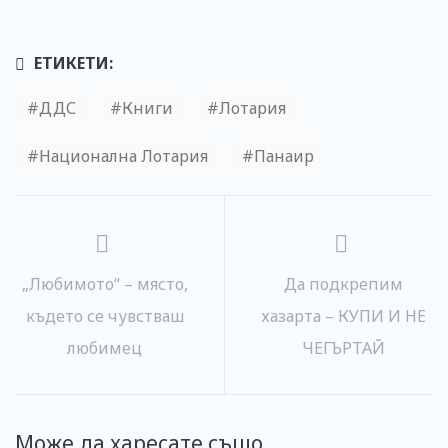
ЕТИКЕТИ:
ДДС
Книги
Лотария
Национална Лотария
Панаир
„Любимото“ – място,
Да подкрепим
където се чувстваш
хазарта – КУПИ И НЕ
любимец
ЧЕГЪРТАЙ
Може да харесате също