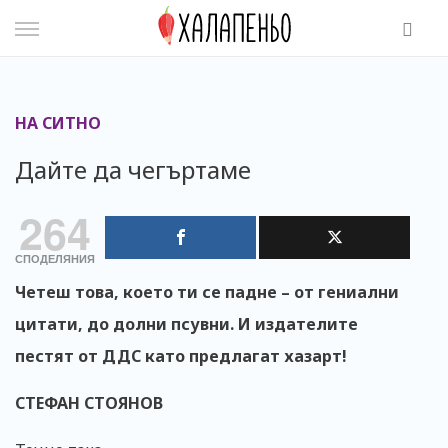
Skip
to
content
НА СИТНО
Дайте да чегъртаме
264
СПОДЕЛЯНИЯ
Четеш това, което ти се падне – от гениални
цитати, до долни псувни. И издателите
пестят от ДДС като предлагат хазарт!
СТЕФАН СТОЯНОВ