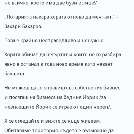
не всичко, което има две бузи е лице!/
„Лотарията накара хората отново да мечтаят.“ –
Захари Бахаров.
Това е крайно несправедливо и ненужно.
Хората обичат да чегъртат и който не го разбира
явно е останал в това ново време като невзет
бакшиш.
Не можеш да се справиш със собствения бизнес
и посягаш на бизнеса на бедния Йорик /за
незнаещите Йорик се играе от един череп/.
Я се огледайте и вижте се къде живеем.
Обитаваме територия, където е възможно да