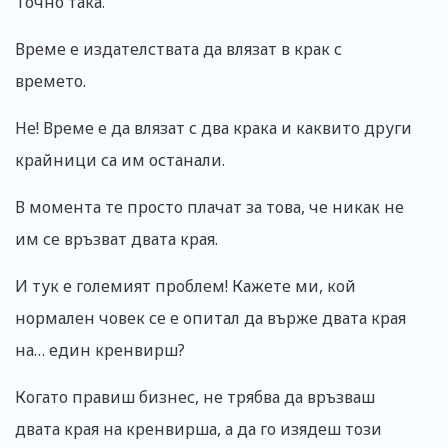
Точно така.
Време е издателствата да влязат в крак с
времето.
Не! Време е да влязат с два крака и каквито други
крайници са им останали.
В момента те просто плачат за това, че никак не
им се връзват двата края.
И тук е големият проблем! Кажете ми, кой
нормален човек се е опитал да върже двата края
на… един кренвирш?
Когато правиш бизнес, не трябва да връзваш
двата края на кренвирша, а да го изядеш този