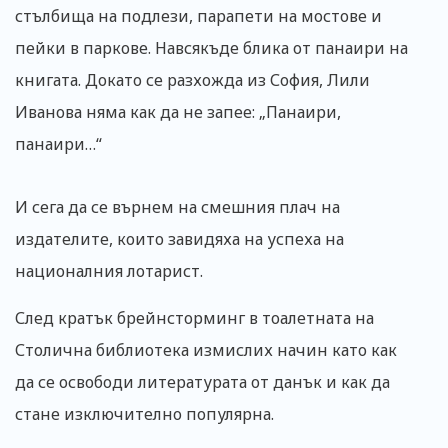
стълбища на подлези, парапети на мостове и
пейки в паркове. Навсякъде блика от панаири на
книгата. Докато се разхожда из София, Лили
Иванова няма как да не запее: „Панаири,
панаири…“
И сега да се върнем на смешния плач на
издателите, които завидяха на успеха на
националния лотарист.
След кратък брейнсторминг в тоалетната на
Столична библиотека измислих начин като как
да се освободи литературата от данък и как да
стане изключително популярна.