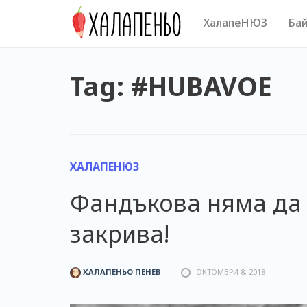
Skip
ХалапеНЮЗ
Бай
to
content
Tag: #HUBAVOE
ХАЛАПЕНЮЗ
Фандъкова няма да 
закрива!
ХАЛАПЕНЬО ПЕНЕВ
ОКТОМВРИ 8, 2018