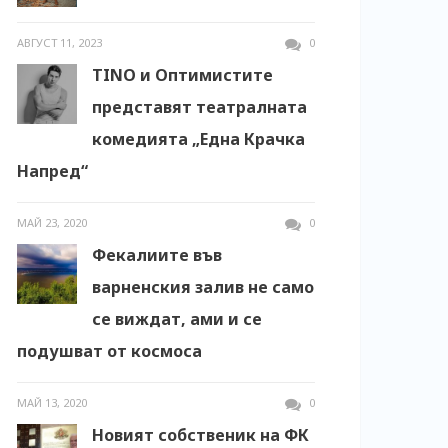
АВГУСТ 11, 2023
0
TINO и Оптимистите
представят театралната
комедията „Една Крачка
Напред“
МАЙ 23, 2020
0
Фекалиите във
варненския залив не само
се виждат, ами и се
подушват от космоса
МАЙ 13, 2020
0
Новият собственик на ФК