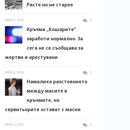
Расте но не старее
МАЙ 6, 2020
0
Кръчма „Кошарите“
заработи нормално. За
сега не се съобщава за
жертви и арестувани
МАЙ 6, 2020
0
Намалиха разстоянието
между масите в
кръчмите, но
сервитьорите остават с маски
МАЙ 4, 2020
0