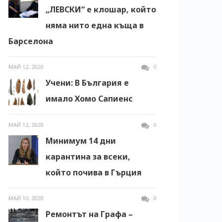
„ЛЕВСКИ“ е клошар, който
няма нито една къща в
Барселона
МАЙ 12, 2020
0
Учени: В България е
имало Хомо Сапиенс
МАЙ 12, 2020
0
Минимум 14 дни
карантина за всеки,
който почива в Гърция
МАЙ 10, 2020
0
Ремонтът на Графа –