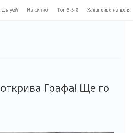
 дъ уей
На ситно
Топ 3-5-8
Халапеньо на деня
открива Графа! Ще го