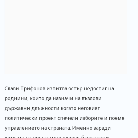
Слави Трифонов изпитва остър недостиг на
роднини, които да назначи на възлови
държавни длъжности когато неговият
политически проект спечели изборите и поеме
управлението на страната. Именно заради
липсата на достатъчно шуреи, баджанаци,