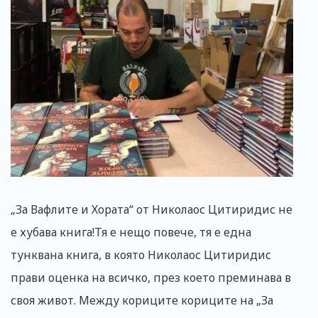
„За Вафлите и Хората“ от Николаос Цитиридис не
е хубава книга!Тя е нещо повече, тя е една
тунквана книга, в която Николаос Цитиридис
прави оценка на всичко, през което преминава в
своя живот. Между кориците кориците на „За