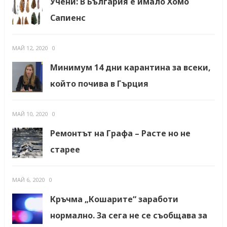
Учени: В България е имало Хомо
Сапиенс
МАЙ 12, 2020
0
Минимум 14 дни карантина за всеки,
който почива в Гърция
МАЙ 10, 2020
0
Ремонтът на Графа – Расте но не
старее
МАЙ 6, 2020
0
Кръчма „Кошарите“ заработи
нормално. За сега не се съобщава за