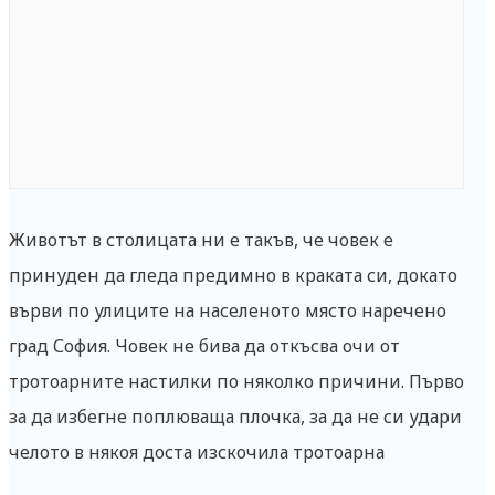
Животът в столицата ни е такъв, че човек е
принуден да гледа предимно в краката си, докато
върви по улиците на населеното място наречено
град София. Човек не бива да откъсва очи от
тротоарните настилки по няколко причини. Първо
за да избегне поплюваща плочка, за да не си удари
челото в някоя доста изскочила тротоарна