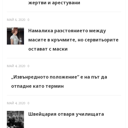
жертви и арестувани
МАЙ 6, 2020
0
Намалиха разстоянието между
масите в кръчмите, но сервитьорите
остават с маски
МАЙ 4, 2020
0
„Извънредното положение“ е на път да
отпадне като термин
МАЙ 4, 2020
0
Швейцария отваря училищата