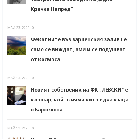
Крачка Напред“
МАЙ 23, 2020
0
Фекалиите във варненския залив не
само се виждат, ами и се подушват
от космоса
МАЙ 13, 2020
0
Новият собственик на ФК „ЛЕВСКИ“ е
клошар, който няма нито една къща
в Барселона
МАЙ 12, 2020
0