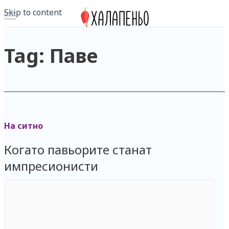
Skip to content
Tag: Паве
На ситно
Когато павьорите станат
импресионисти