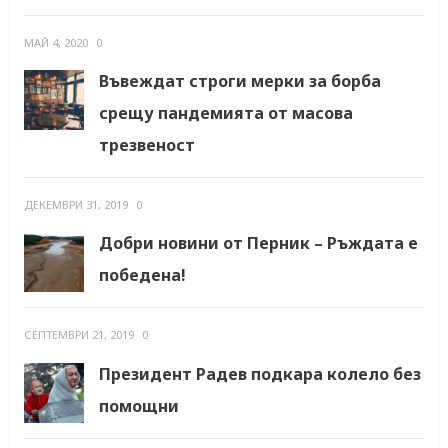
МАЙ 4, 2020
0
Въвеждат строги мерки за борба
срещу пандемията от масова
трезвеност
ДЕКЕМВРИ 31, 2019
0
Добри новини от Перник – Ръждата е
победена!
СЕПТЕМВРИ 21, 2019
0
Президент Радев подкара колело без
помощни