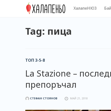
Skip
ХалапеНЮЗ
Бай
to
content
Tag: пица
ТОП 3-5-8
La Stazione – после
препоръчал
СТЕФАН СТОЯНОВ
МАЙ 21, 2018