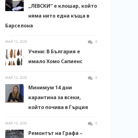
„ЛЕВСКИ“ е клошар, който
няма нито една къща в
Барселона
МАЙ 12, 2020
0
Учени: В България е
имало Хомо Сапиенс
МАЙ 12, 2020
0
Минимум 14 дни
карантина за всеки,
който почива в Гърция
МАЙ 10, 2020
0
Ремонтът на Графа –