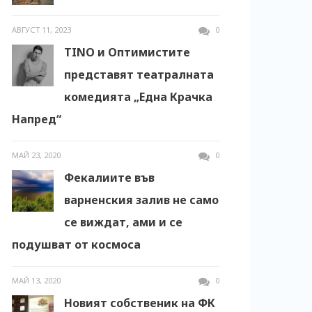
АВГУСТ 11, 2023
0
TINO и Оптимистите
представят театралната
комедията „Една Крачка
Напред“
МАЙ 23, 2020
0
Фекалиите във
варненския залив не само
се виждат, ами и се
подушват от космоса
МАЙ 13, 2020
0
Новият собственик на ФК