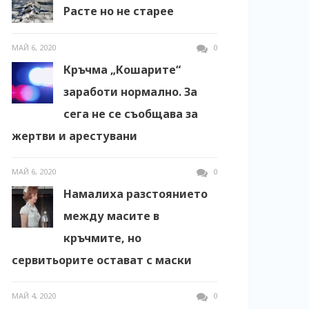
Расте но не старее
МАЙ 6, 2020
0
Кръчма „Кошарите“
заработи нормално. За
сега не се съобщава за
жертви и арестувани
МАЙ 6, 2020
0
Намалиха разстоянието
между масите в
кръчмите, но
сервитьорите остават с маски
МАЙ 4, 2020
0