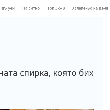
 дъ уей
На ситно
Топ 3-5-8
Халапеньо на деня
дната спирка, която бих