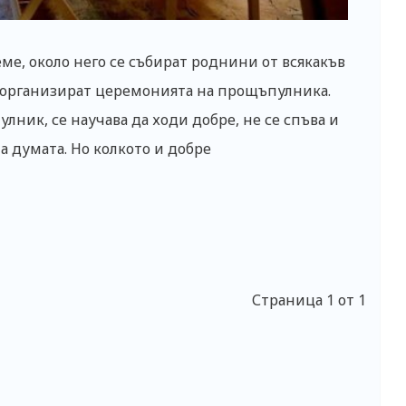
ме, около него се събират роднини от всякакъв
и организират церемонията на прощъпулника.
лник, се научава да ходи добре, не се спъва и
а думата. Но колкото и добре
Страница 1 от 1