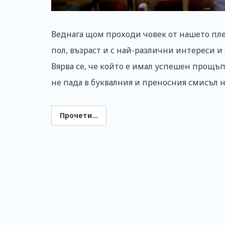
Веднага щом проходи човек от нашето пле
пол, възраст и с най-различни интереси 
Вярва се, че който е имал успешен прощъпу
не пада в буквалния и преносния смисъл н
Прочети...