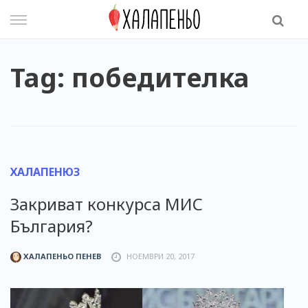
Skip
to
content
Tag: победителка
ХАЛАПЕНЮЗ
Закриват конкурса МИС
България?
ХАЛАПЕНЬО ПЕНЕВ
НОЕМВРИ 20, 2017