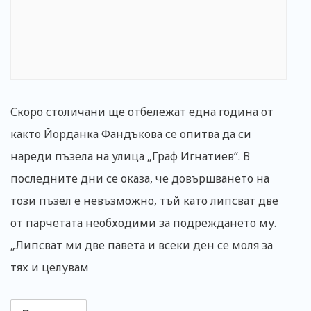
Скоро столичани ще отбележат една година от
както Йорданка Фандъкова се опитва да си
нареди пъзела на улица „Граф Игнатиев“. В
последните дни се оказа, че довършването на
този пъзел е невъзможно, тъй като липсват две
от парчетата необходими за подреждането му.
„Липсват ми две павета и всеки ден се моля за
тях и целувам