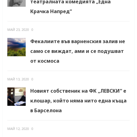
театралната комедията „Една
Крачка Напред“
МАЙ 23, 2020
0
Фекалиите във варненския залив не
само се виждат, ами и се подушват
от космоса
МАЙ 13, 2020
0
Новият собственик на ФК „ЛЕВСКИ“ е
клошар, който няма нито една къща
в Барселона
МАЙ 12, 2020
0