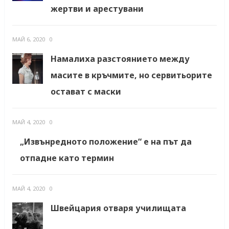
жертви и арестувани
МАЙ 6, 2020
0
Намалиха разстоянието между
масите в кръчмите, но сервитьорите
остават с маски
МАЙ 4, 2020
0
„Извънредното положение“ е на път да
отпадне като термин
МАЙ 4, 2020
0
Швейцария отваря училищата