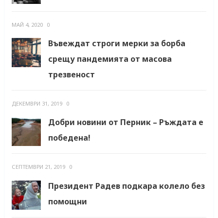
МАЙ 4, 2020
0
Въвеждат строги мерки за борба
срещу пандемията от масова
трезвеност
ДЕКЕМВРИ 31, 2019
0
Добри новини от Перник – Ръждата е
победена!
СЕПТЕМВРИ 21, 2019
0
Президент Радев подкара колело без
помощни