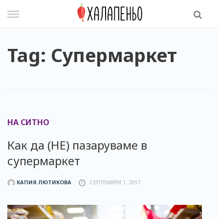
Skip
to
content
Tag: Супермаркет
НА СИТНО
Как да (НЕ) пазаруваме в
супермаркет
КАПИЯ ЛЮТИКОВА
СЕПТЕМВРИ 1, 2017