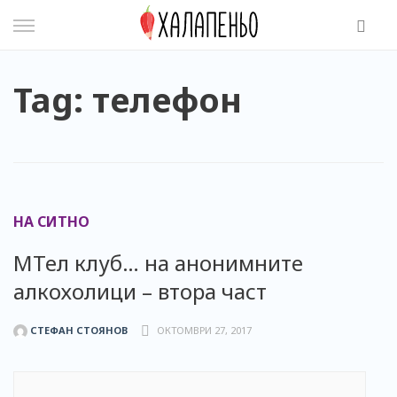
Skip
to
content
Tag: телефон
НА СИТНО
МТел клуб… на анонимните
алкохолици – втора част
СТЕФАН СТОЯНОВ
ОКТОМВРИ 27, 2017