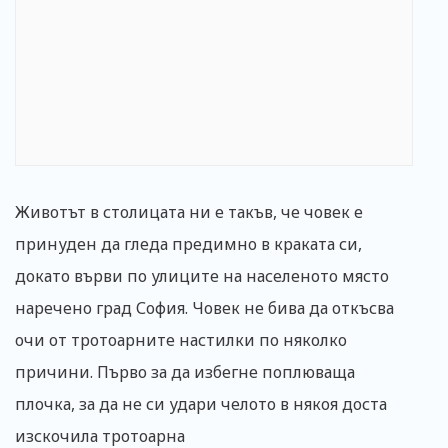
Животът в столицата ни е такъв, че човек е
принуден да гледа предимно в краката си,
докато върви по улиците на населеното място
наречено град София. Човек не бива да откъсва
очи от тротоарните настилки по няколко
причини. Първо за да избегне поплюваща
плочка, за да не си удари челото в някоя доста
изскочила тротоарна