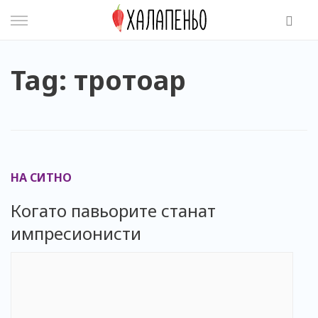
Skip
to
content
Tag: тротоар
НА СИТНО
Когато павьорите станат
импресионисти