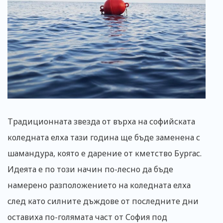
Традиционната звезда от върха на софийската
коледната елха тази година ще бъде заменена с
шамандура, която е дарение от кметство Бургас.
Идеята е по този начин по-лесно да бъде
намерено разположението на коледната елха
след като силните дъждове от последните дни
оставиха по-голямата част от София под