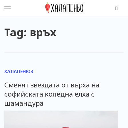
Skip
to
content
Tag: връх
ХАЛАПЕНЮЗ
Сменят звездата от върха на
софийската коледна елха с
шамандура