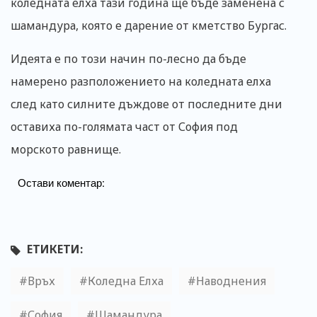
коледната елха тази година ще бъде заменена с
шамандура, която е дарение от кметство Бургас.
Идеята е по този начин по-лесно да бъде
намерено разположението на коледната елха
след като силните дъждове от последните дни
оставиха по-голямата част от София под
морското равнище.
Остави коментар:
ЕТИКЕТИ:
Връх
Коледна Елха
Наводнения
София
Шамандура