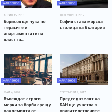
ХАЛАПЕНЮЗ
ХАЛАПЕНЮЗ
АПРИЛ 15, 2019
ДЕКЕМВРИ 3, 2017
Борисов ще чука по
София става морска
терасите и
столица на България
апартаментите на
властта…
ХАЛАПЕНЮЗ
ХАЛАПЕНЮЗ
МАЙ 4, 2020
СЕПТЕМВРИ 2, 2017
Въвеждат строги
Председателят на
мерки за борба срещу
БАН ще участва в
пандемията от
правителствените