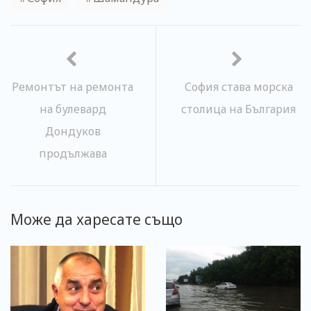
Ремонтът на ремонта
София става морска
на булевард
столица на България
Дондуков
продължава
Може да харесате също