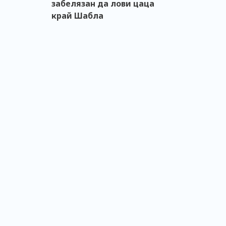
забелязан да лови цаца
край Шабла