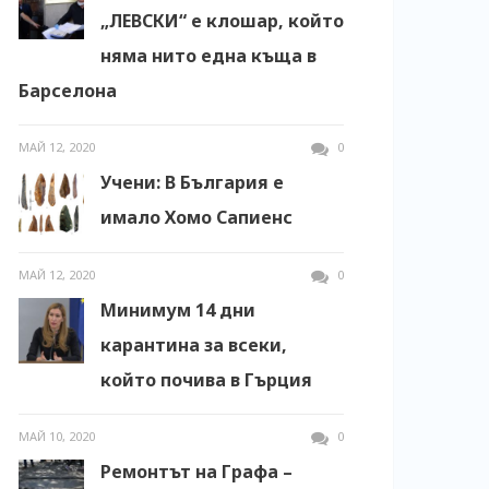
„ЛЕВСКИ“ е клошар, който
няма нито една къща в
Барселона
МАЙ 12, 2020
0
Учени: В България е
имало Хомо Сапиенс
МАЙ 12, 2020
0
Минимум 14 дни
карантина за всеки,
който почива в Гърция
МАЙ 10, 2020
0
Ремонтът на Графа –