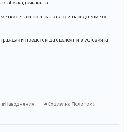
а с обезводняването.
 сметките за използваната при наводнението
 граждани предстои да оцелеят и в условията
Наводнения
Социална Политика