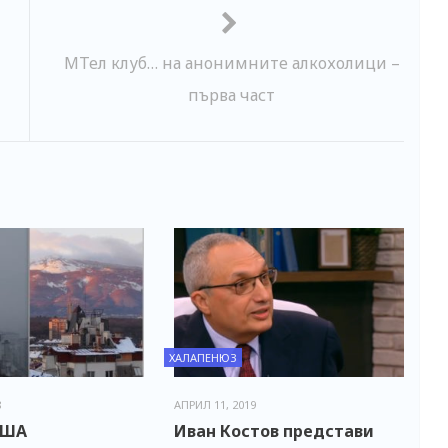
МТел клуб… на анонимните алкохолици –
първа част
ХАЛАПЕНЮЗ
8
АПРИЛ 11, 2019
ИША
Иван Костов представи