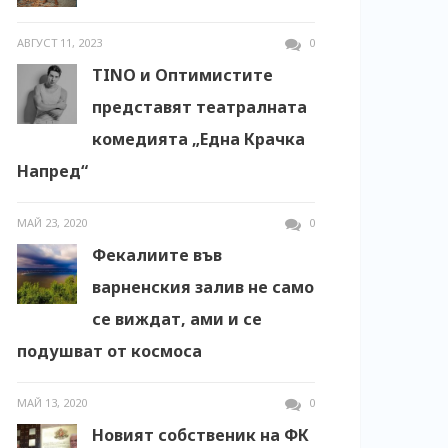
АВГУСТ 11, 2023
0
TINO и Оптимистите
представят театралната
комедията „Една Крачка
Напред“
МАЙ 23, 2020
0
Фекалиите във
варненския залив не само
се виждат, ами и се
подушват от космоса
МАЙ 13, 2020
0
Новият собственик на ФК