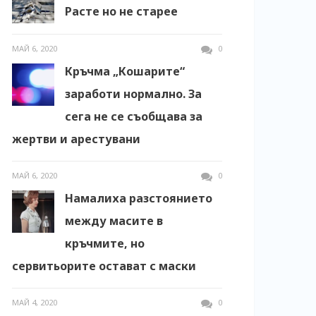
Расте но не старее
МАЙ 6, 2020
0
Кръчма „Кошарите“
заработи нормално. За
сега не се съобщава за
жертви и арестувани
МАЙ 6, 2020
0
Намалиха разстоянието
между масите в
кръчмите, но
сервитьорите остават с маски
МАЙ 4, 2020
0