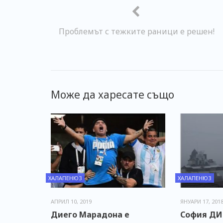
Проблемът с тежките раници е решен!
Може да харесате също
ХАЛАПЕНЮЗ
ХАЛАПЕНЮЗ
АПРИЛ 10, 2019
ЯНУАРИ 17, 201
Диего Марадона е
София Д