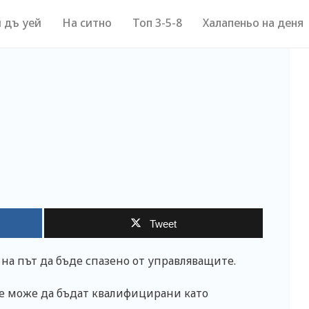
 дъ уей
На ситно
Топ 3-5-8
Халапеньо на деня
Tweet
 на път да бъде спазено от управляващите.
не може да бъдат квалифицирани като