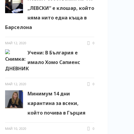
„ЛЕВСКИ“ е клошар, който
няма нито една къща в
Барселона
МАЙ 12, 2020
0
Учени: В България е
имало Хомо Сапиенс
МАЙ 12, 2020
0
Минимум 14 дни
карантина за всеки,
който почива в Гърция
МАЙ 10, 2020
0