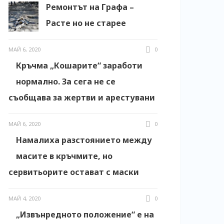
Ремонтът на Графа –
Расте но не старее
МАЙ 6, 2020
0
Кръчма „Кошарите“ заработи
нормално. За сега не се
съобщава за жертви и арестувани
МАЙ 6, 2020
0
Намалиха разстоянието между
масите в кръчмите, но
сервитьорите остават с маски
МАЙ 4, 2020
0
„Извънредното положение“ е на