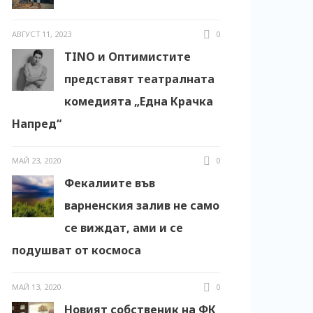
АВГУСТ 11, 2023
0
TINO и Оптимистите
представят театралната
комедията „Една Крачка
Напред“
МАЙ 23, 2020
0
Фекалиите във
варненския залив не само
се виждат, ами и се
подушват от космоса
МАЙ 13, 2020
0
Новият собственик на ФК