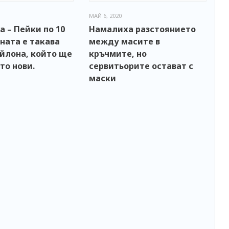
МАЙ 6, 2020
 – Пейки по 10
Намалиха разстоянието
ената е такава
между масите в
йлона, който ще
кръчмите, но
то нови.
сервитьорите остават с
маски