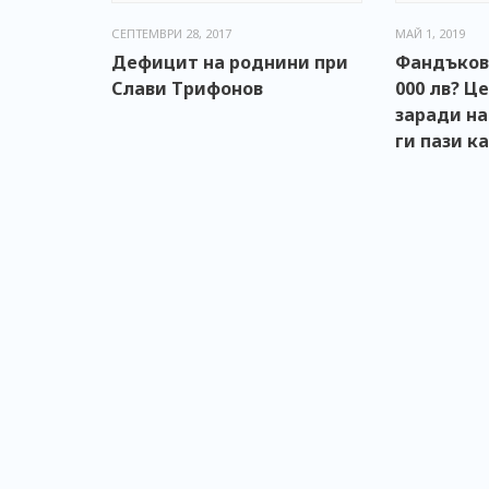
СЕПТЕМВРИ 28, 2017
МАЙ 1, 2019
Дефицит на роднини при
Фандъкова
Слави Трифонов
000 лв? Ц
заради на
ги пази ка