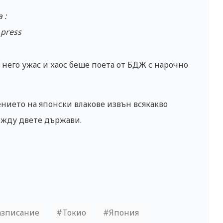
 :
 press
 него ужас и хаос беше поета от БДЖ с нарочно
нието на японски влакове извън всякакво
ежду двете държави.
азписание
Токио
Япония