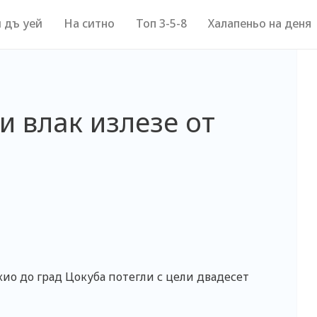
 дъ уей
На ситно
Топ 3-5-8
Халапеньо на деня
и влак излезе от
ио до град Цокуба потегли с цели двадесет