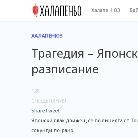
Skip
ХалапеНЮЗ
Бай
to
content
ХАЛАПЕНЮЗ
Трагедия – Японск
разписание
128
СПОДЕЛЯНИЯ
Share
Tweet
Японски влак движещ се по линията от Ток
секунди по-рано.