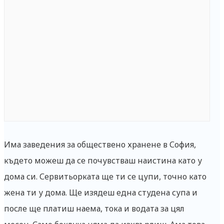
Има заведения за обществено хранене в София,
където можеш да се почувстваш наистина като у
дома си. Сервитьорката ще ти се цупи, точно като
жена ти у дома. Ще изядеш една студена супа и
после ще платиш наема, тока и водата за цял