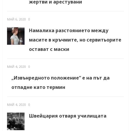
жертви и арестувани
МАЙ 6, 2020
0
Намалиха разстоянието между
масите в кръчмите, но сервитьорите
остават с маски
МАЙ 4, 2020
0
„Извънредното положение“ е на път да
отпадне като термин
МАЙ 4, 2020
0
Швейцария отваря училищата