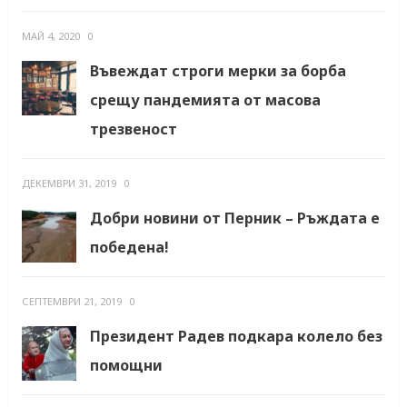
МАЙ 4, 2020
0
Въвеждат строги мерки за борба
срещу пандемията от масова
трезвеност
ДЕКЕМВРИ 31, 2019
0
Добри новини от Перник – Ръждата е
победена!
СЕПТЕМВРИ 21, 2019
0
Президент Радев подкара колело без
помощни