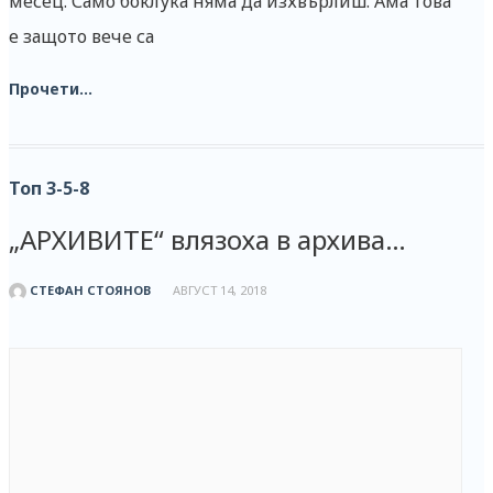
месец. Само боклука няма да изхвърлиш. Ама това
е защото вече са
Прочети...
Топ 3-5-8
„АРХИВИТЕ“ влязоха в архива…
СТЕФАН СТОЯНОВ
АВГУСТ 14, 2018