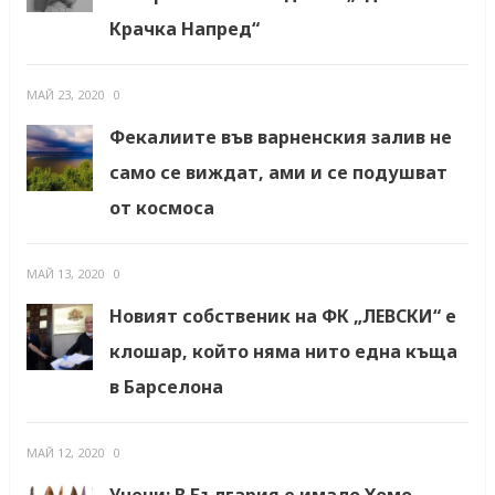
Крачка Напред“
МАЙ 23, 2020
0
Фекалиите във варненския залив не
само се виждат, ами и се подушват
от космоса
МАЙ 13, 2020
0
Новият собственик на ФК „ЛЕВСКИ“ е
клошар, който няма нито една къща
в Барселона
МАЙ 12, 2020
0
Учени: В България е имало Хомо