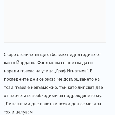
Скоро столичани ще отбележат една година от
както Йорданка Фандъкова се опитва да си
нареди пъзела на улица „Граф Игнатиев“. В
последните дни се оказа, че довършването на
този пъзел е невъзможно, тъй като липсват две
от парчетата необходими за подреждането му.
„Липсват ми две павета и всеки ден се моля за
тях и целувам