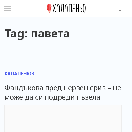
Skip
to
content
Tag: павета
ХАЛАПЕНЮЗ
Фандъкова пред нервен срив – не
може да си подреди пъзела