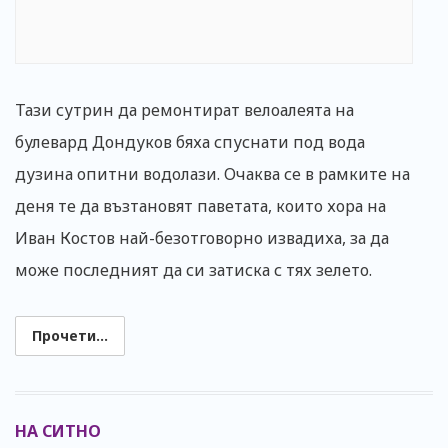
Тази сутрин да ремонтират велоалеята на
булевард Дондуков бяха спуснати под вода
дузина опитни водолази. Очаква се в рамките на
деня те да възтановят паветата, които хора на
Иван Костов най-безотговорно извадиха, за да
може последният да си затиска с тях зелето.
Прочети...
НА СИТНО