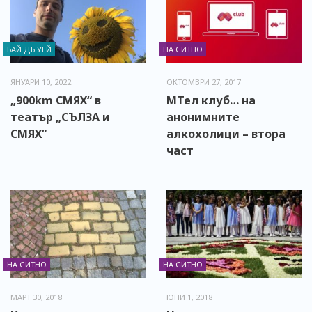
БАЙ ДЪ УЕЙ
НА СИТНО
ЯНУАРИ 10, 2022
ОКТОМВРИ 27, 2017
„900km СМЯХ“ в
МТел клуб… на
театър „СЪЛЗА и
анонимните
СМЯХ“
алкохолици – втора
част
НА СИТНО
НА СИТНО
МАРТ 30, 2018
ЮНИ 1, 2018