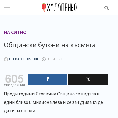
Skip
to
content
НА СИТНО
Общински бутони на късмета
СТЕФАН СТОЯНОВ
ЮНИ 3, 2018
605
СПОДЕЛЯНИЯ
Преди години Столична Община се видяла в
едни близо 8 милиона лева и се зачудила къде
да ги захвърли.