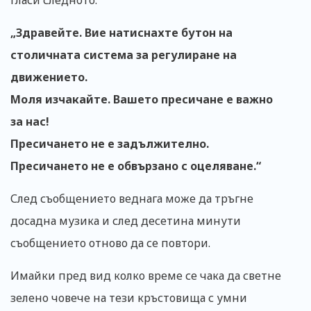
гласи следното.
„Здравейте. Вие натиснахте бутон на
столичната система за регулиране на
движението.
Моля изчакайте. Вашето пресичане е важно
за нас!
Пресичането не е задължително.
Пресичането не е обвързано с оцеляване.“
След съобщението веднага може да тръгне
досадна музика и след десетина минути
съобщението отново да се повтори.
Имайки пред вид колко време се чака да светне
зелено човече на тези кръстовища с умни