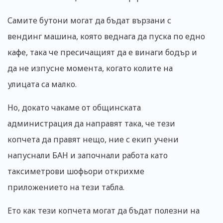
Самите бутони могат да бъдат вързани с
вендинг машина, която веднага да пуска по едно
кафе, така че пресичащият да е винаги бодър и
да не изпусне момента, когато колите на
улицата са малко.
Но, докато чакаме от общинската
администрация да направят така, че тези
копчета да правят нещо, ние с екип учени
напуснали БАН и започнали работа като
таксиметрови шофьори открихме
приложението на тези табла.
Ето как тези копчета могат да бъдат полезни на