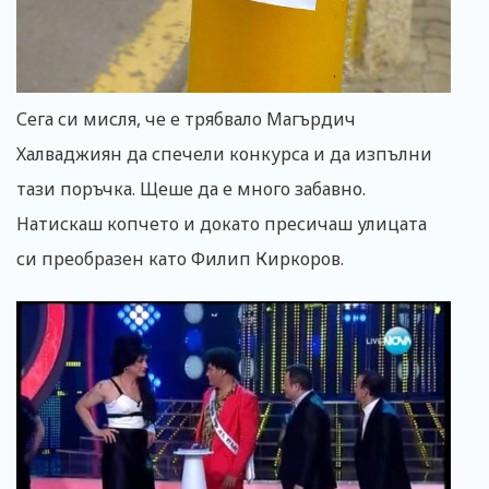
Сега си мисля, че е трябвало Магърдич
Халваджиян да спечели конкурса и да изпълни
тази поръчка. Щеше да е много забавно.
Натискаш копчето и докато пресичаш улицата
си преобразен като Филип Киркоров.