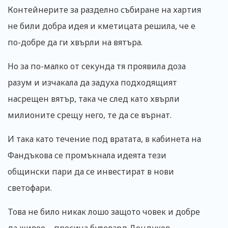
Контейнерите за разделно събиране на хартия
не били добра идея и кметицата решила, че е
по-добре да ги хвърли на вятъра.
Но за по-малко от секунда тя проявила доза
разум и изчакала да задуха подходящият
насрещен вятър, така че след като хвърли
милионите срещу него, те да се върнат.
И така като течение под вратата, в кабинета на
Фандъкова се промъкнала идеята тези
общински пари да се инвестират в нови
светофари.
Това не било никак лошо защото човек и добре