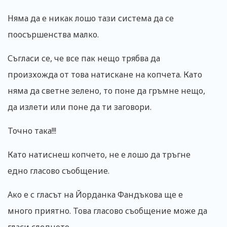
Няма да е никак лошо тази система да се
поосършенства малко.
Съгласи се, че все пак нещо трябва да
произхожда от това натискане на копчета. Като
няма да светне зелено, то поне да гръмне нещо,
да излети или поне да ти заговори.
Точно така!!!
Като натиснеш копчето, не е лошо да тръгне
едно гласово съобщение.
Ако е с гласът на Йорданка Фандъкова ще е
много приятно. Това гласово съобщение може да