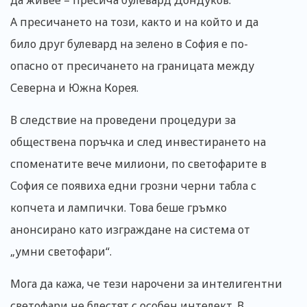
да живее – пресича булевард Дондуков.
А пресичането на този, както и на който и да
било друг булевард на зелено в София е по-
опасно от пресичането на границата между
Северна и Южна Корея.
В следствие на проведени процедури за
обществена поръчка и след инвестирането на
споменатите вече милиони, по светофарите в
София се появиха едни грозни черни табла с
копчета и лампички. Това беше гръмко
анонсирано като изграждане на система от
„умни светофари“.
Мога да кажа, че тези нарочени за интелигентни
светофари не блестят с особен интелект. В