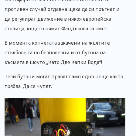
противен случай отдавна щяха да си тръгнат и
да регулират движение в някоя европейска
столица, където нямат Фандъкова за кмет.
В момента копчетата закачени на жълтите
стълбове са по безполезни и от бутона на
късмета в шоуто „Като Две Капки Вода“!
Тези бутони могат правят само едно нещо както
трябва. Да се чупят.