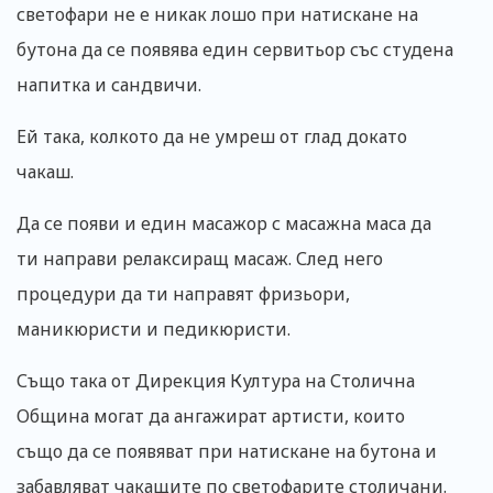
светофари не е никак лошо при натискане на
бутона да се появява един сервитьор със студена
напитка и сандвичи.
Ей така, колкото да не умреш от глад докато
чакаш.
Да се появи и един масажор с масажна маса да
ти направи релаксиращ масаж. След него
процедури да ти направят фризьори,
маникюристи и педикюристи.
Също така от Дирекция Култура на Столична
Община могат да ангажират артисти, които
също да се появяват при натискане на бутона и
забавляват чакащите по светофарите столичани.