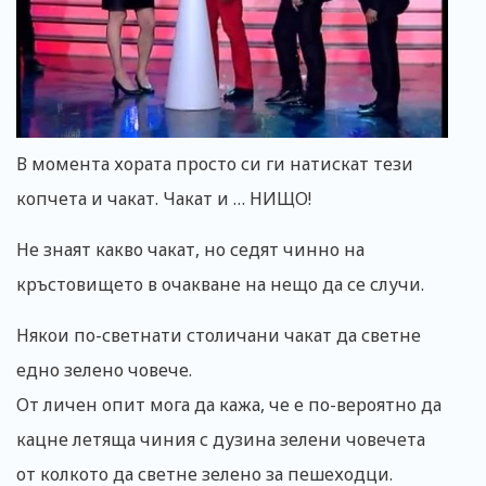
В момента хората просто си ги натискат тези
копчета и чакат. Чакат и … НИЩО!
Не знаят какво чакат, но седят чинно на
кръстовището в очакване на нещо да се случи.
Някои по-светнати столичани чакат да светне
едно зелено човече.
От личен опит мога да кажа, че е по-вероятно да
кацне летяща чиния с дузина зелени човечета
от колкото да светне зелено за пешеходци.