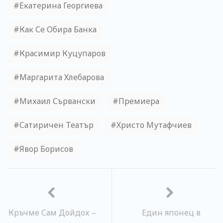
Екатерина Георгиева
Как Се Обира Банка
Красимир Куцупаров
Маргарита Хлебарова
Михаил Сървански
Премиера
Сатиричен Театър
Христо Мутафчиев
Явор Борисов
Кръчме Сам Дойдох –
Един японец в