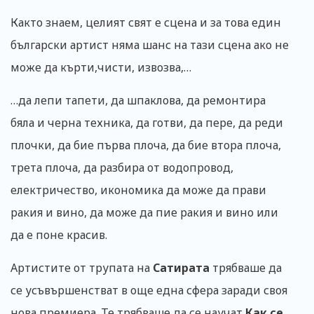
Както знаем, целият свят е сцена и за това един
български артист няма шанс на тази сцена ако не
може да кърти,чисти, извозва,…
…да лепи тапети, да шпаклова, да ремонтира
бяла и черна техника, да готви, да пере, да реди
плочки, да бие първа плоча, да бие втора плоча,
трета плоча, да разбира от водопровод,
електричество, икономика да може да прави
ракия и вино, да може да пие ракия и вино или
да е поне красив.
Артистите от трупата на
Сатирата
трябваше да
се усъвършенстват в още една сфера заради своя
нова премиера. Те трябваше да се научат
Как се