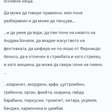
основни неща.
Да може да говори правилно, или поне
разбираемо и да може да танцува,…
…и да умее да язди, да пее поне на нивото на
Андреа Бочели, да владее изкуството на
фехтовката, да шофира не по-лошо от Фернандо
Алонсо, да е отличен в стрелбата и като стрелец
и като мишена, да може да свири поне на пияно,
…
…кларинет, акордеон, арфа, цугтромбон,
гребенче, орган, флейта, окарина, гайда,
барабани, перкусии, тромпет, китара, укулеле,
банджо, хармоника и цимбал.