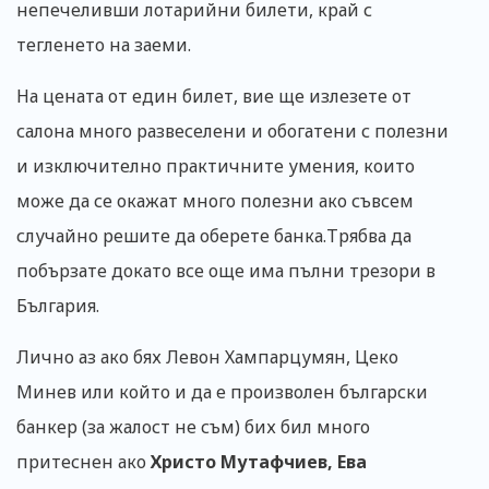
непечеливши лотарийни билети, край с
тегленето на заеми.
На цената от един билет, вие ще излезете от
салона много развеселени и обогатени с полезни
и изключително практичните умения, които
може да се окажат много полезни ако съвсем
случайно решите да оберете банка.Трябва да
побързате докато все още има пълни трезори в
България.
Лично аз ако бях Левон Хампарцумян, Цеко
Минев или който и да е произволен български
банкер (за жалост не съм) бих бил много
притеснен ако
Христо Мутафчиев, Ева