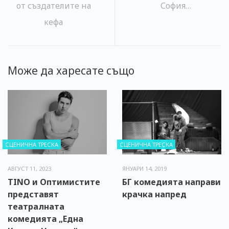
от създателите на
София…
кефа
Може да харесате също
СЦЕНИЧНА ТРЕСКА
СЦЕНИЧНА ТРЕСКА
АВГУСТ 11, 2023
ЯНУАРИ 14, 2019
TINO и Оптимистите
БГ комедията направи
представят
крачка напред
театралната
комедията „Една